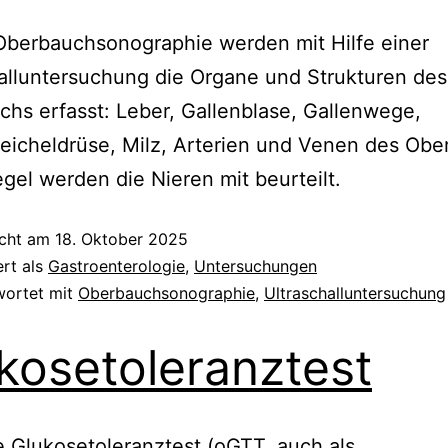
Oberbauchsonographie werden mit Hilfe einer
alluntersuchung die Organe und Strukturen des
hs erfasst: Leber, Gallenblase, Gallenwege,
icheldrüse, Milz, Arterien und Venen des Obe
egel werden die Nieren mit beurteilt.
icht am
18. Oktober 2025
ert als
Gastroenterologie
,
Untersuchungen
wortet mit
Oberbauchsonographie
,
Ultraschalluntersuchung
kosetoleranztest
e Glukosetoleranztest (oGTT, auch als