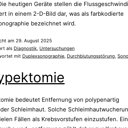
Die heutigen Geräte stellen die Flussgeschwind
ert in einem 2-D-Bild dar, was als farbkodierte
onographie bezeichnet wird.
icht am
29. August 2025
ert als
Diagnostik
,
Untersuchungen
wortet mit
Duplexsonographie
,
Durchblutungsstörung
,
Sono
ypektomie
tomie bedeutet Entfernung von polypenartig
der Schleimhaut. Solche Schleimhautwucheru
vielen Fällen als Krebsvorstufen einzustufen. Ei