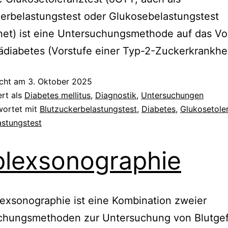
erbelastungstest oder Glukosebelastungstest
et) ist eine Untersuchungsmethode auf das Vo
ädiabetes (Vorstufe einer Typ-2-Zuckerkrankhei
icht am
3. Oktober 2025
ert als
Diabetes mellitus
,
Diagnostik
,
Untersuchungen
wortet mit
Blutzuckerbelastungstest
,
Diabetes
,
Glukosetole
astungstest
lexsonographie
exsonographie ist eine Kombination zweier
chungsmethoden zur Untersuchung von Blutge