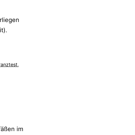
rliegen
t).
ranztest
,
fäßen im