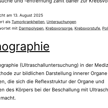
uche und -entfernung zählt daher zur Krebsvo
icht am
13. August 2025
ert als
Tumorkrankheiten
,
Untersuchungen
wortet mit
Darmpolypen
,
Krebsvorsorge
,
Krebsvorstufe
,
Po
ographie
graphie (Ultraschalluntersuchung) in der Medizi
hode zur bildlichen Darstellung innerer Organe
en, die sich die Reflexstruktur der Organe und
en des Körpers bei der Beschallung mit Ultrasch
 macht.