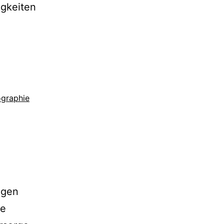
igkeiten
graphie
ngen
ne