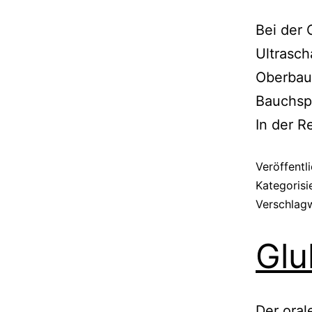
Bei der 
Ultrasch
Oberbauc
Bauchspe
In der R
Veröffentl
Kategorisi
Verschlag
Glu
Der oral