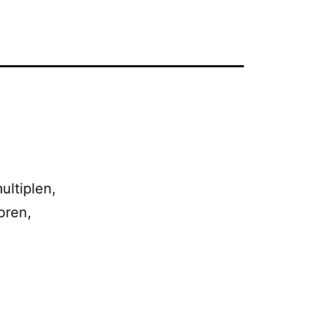
ultiplen,
oren,