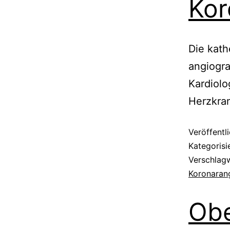
Kor
Die kath
angiogra
Kardiolo
Herzkran
Veröffentl
Kategorisi
Verschlag
Koronaran
Obe