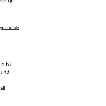
rsorge.
lypektomie
n ist
 und
all