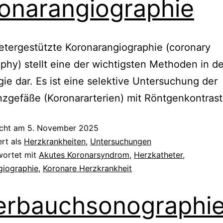
onarangiographie
etergestützte Koronarangiographie (coronary
phy) stellt eine der wichtigsten Methoden in de
gie dar. Es ist eine selektive Untersuchung der
zgefäße (Koronararterien) mit Röntgenkontrastm
icht am
5. November 2025
ert als
Herzkrankheiten
,
Untersuchungen
wortet mit
Akutes Koronarsyndrom
,
Herzkatheter
,
giographie
,
Koronare Herzkrankheit
rbauchsonographi