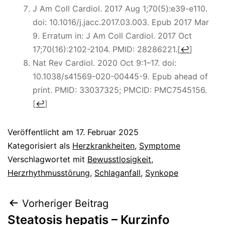
J Am Coll Cardiol. 2017 Aug 1;70(5):e39-e110.
doi: 10.1016/j.jacc.2017.03.003. Epub 2017 Mar
9. Erratum in: J Am Coll Cardiol. 2017 Oct
17;70(16):2102-2104. PMID: 28286221.
[
↩
]
Nat Rev Cardiol. 2020 Oct 9:1–17. doi:
10.1038/s41569-020-00445-9. Epub ahead of
print. PMID: 33037325; PMCID: PMC7545156.
[
↩
]
Veröffentlicht am
17. Februar 2025
Kategorisiert als
Herzkrankheiten
,
Symptome
Verschlagwortet mit
Bewusstlosigkeit
,
Herzrhythmusstörung
,
Schlaganfall
,
Synkope
Beitragsnavigation
Vorheriger Beitrag
Steatosis hepatis – Kurzinfo