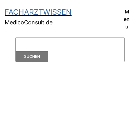
FACHARZTWISSEN
M
en
MedicoConsult.de
ü