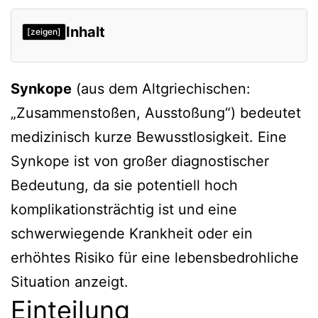
Inhalt
[zeigen]
Einteilung
Synkope
(aus dem Altgriechischen:
Komplikationen
„Zusammenstoßen, Ausstoßung“) bedeutet
Ursachen
medizinisch kurze Bewusstlosigkeit. Eine
Differenzialdiagnosen
Synkope ist von großer diagnostischer
Untersuchungen
Bedeutung, da sie potentiell hoch
Evaluation, Vorbeugung, Management
komplikationsträchtig ist und eine
Verweise
schwerwiegende Krankheit oder ein
erhöhtes Risiko für eine lebensbedrohliche
Situation anzeigt.
Einteilung