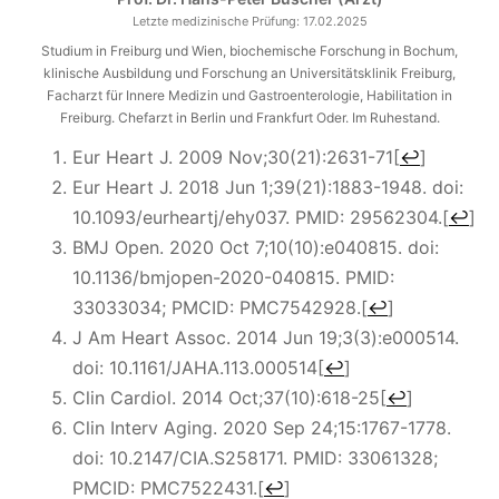
Letzte medizinische Prüfung:
17.02.2025
Studium in Freiburg und Wien, biochemische Forschung in Bochum,
klinische Ausbildung und Forschung an Universitätsklinik Freiburg,
Facharzt für Innere Medizin und Gastroenterologie, Habilitation in
Freiburg. Chefarzt in Berlin und Frankfurt Oder. Im Ruhestand.
Eur Heart J. 2009 Nov;30(21):2631-71
[
↩
]
Eur Heart J. 2018 Jun 1;39(21):1883-1948. doi:
10.1093/eurheartj/ehy037. PMID: 29562304.
[
↩
]
BMJ Open. 2020 Oct 7;10(10):e040815. doi:
10.1136/bmjopen-2020-040815. PMID:
33033034; PMCID: PMC7542928.
[
↩
]
J Am Heart Assoc. 2014 Jun 19;3(3):e000514.
doi: 10.1161/JAHA.113.000514
[
↩
]
Clin Cardiol. 2014 Oct;37(10):618-25
[
↩
]
Clin Interv Aging. 2020 Sep 24;15:1767-1778.
doi: 10.2147/CIA.S258171. PMID: 33061328;
PMCID: PMC7522431.
[
↩
]