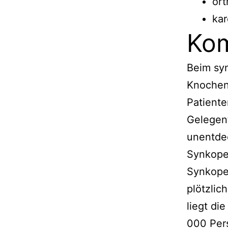
ort
kar
Kom
Beim sy
Knochenb
Patiente
Gelegent
unentdec
Synkope
Synkopen
plötzlic
liegt di
000 Per