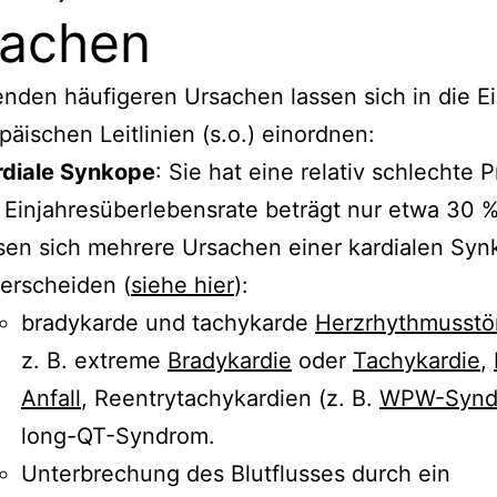
sachen
enden häufigeren Ursachen lassen sich in die Ei
päischen Leitlinien (s.o.) einordnen:
rdiale Synkope
: Sie hat eine relativ schlechte 
 Einjahresüberlebensrate beträgt nur etwa 30 %
sen sich mehrere Ursachen einer kardialen Sy
erscheiden (
siehe hier
):
bradykarde und tachykarde
Herzrhythmusstö
z. B. extreme
Bradykardie
oder
Tachykardie
,
Anfall
, Reentrytachykardien (z. B.
WPW-Synd
long-QT-Syndrom.
Unterbrechung des Blutflusses durch ein