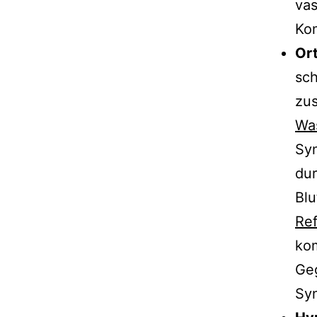
vas
Kom
Or
sch
zus
Wa
Sy
dur
Blu
Ref
ko
Geg
Syn