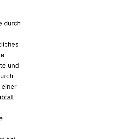
e durch
liches
he
te und
durch
 einer
bfall
e