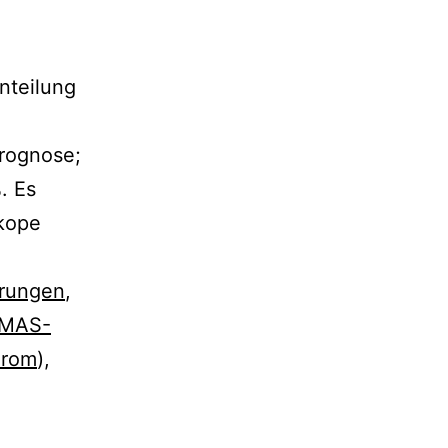
nteilung
Prognose;
. Es
nkope
rungen
,
MAS-
rom
),