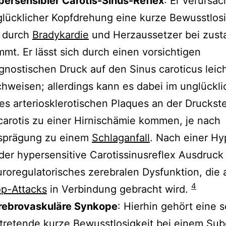
ersensibler Carotis-Sinus-Reflex
: Er verursac
lücklicher Kopfdrehung eine kurze Bewusstlosi
e durch
Bradykardie
und Herzaussetzer bei zust
mt. Er lässt sich durch einen vorsichtigen
gnostischen Druck auf den Sinus caroticus leic
hweisen; allerdings kann es dabei im unglückli
es arteriosklerotischen Plaques an der Druckste
carotis zu einer Hirnischämie kommen, je nach
sprägung zu einem
Schlaganfall
. Nach einer H
 der hypersensitive Carotissinusreflex Ausdruck
roregulatorisches zerebralen Dysfunktion, die 
4
p-Attacks
in Verbindung gebracht wird.
rebrovaskuläre Synkope
: Hierhin gehört eine s
tretende kurze Bewusstlosigkeit bei einem Sub