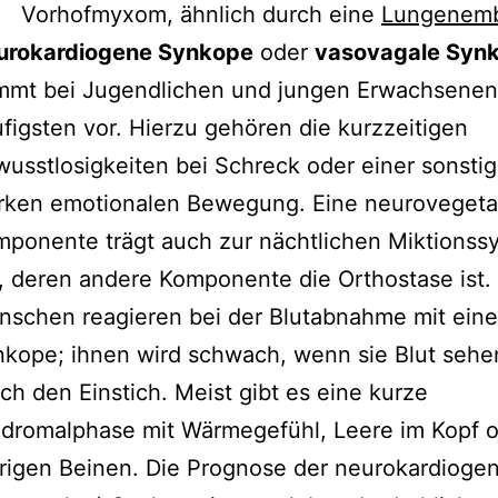
Vorhofmyxom, ähnlich durch eine
Lungenemb
urokardiogene Synkope
oder
vasovagale Syn
mmt bei Jugendlichen und jungen Erwachsene
figsten vor. Hierzu gehören die kurzzeitigen
usstlosigkeiten bei Schreck oder einer sonsti
rken emotionalen Bewegung. Eine neurovegeta
ponente trägt auch zur nächtlichen Miktionss
, deren andere Komponente die Orthostase ist
schen reagieren bei der Blutabnahme mit eine
kope; ihnen wird schwach, wenn sie Blut sehe
ch den Einstich. Meist gibt es eine kurze
dromalphase mit Wärmegefühl, Leere im Kopf 
trigen Beinen. Die Prognose der neurokardioge