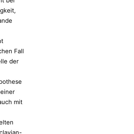
ht bei
gkeit,
ande
ht
chen Fall
lle der
ypothese
 einer
auch mit
elten
clavian-