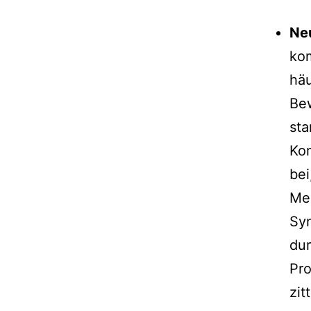
Ne
ko
häu
Bew
sta
Kom
bei
Men
Syn
dur
Pro
zit