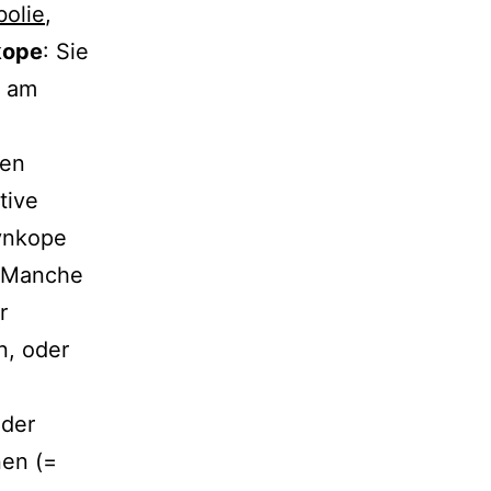
olie
,
kope
: Sie
n am
gen
tive
ynkope
. Manche
r
n, oder
oder
nen (=