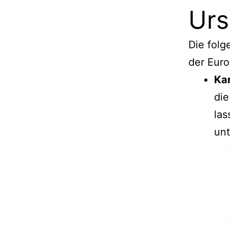
Ur
Die folg
der Euro
Ka
die
las
unt