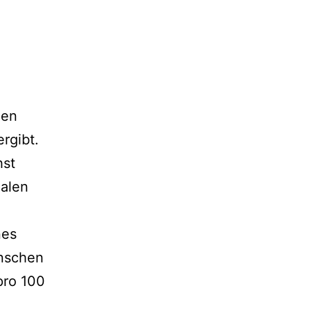
nen
rgibt.
hst
ialen
nes
enschen
 pro 100