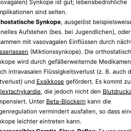
ovagalen) Synkope ist gut; lebensbedrohliche
plikationen sind selten.
thostatische Synkope
, ausgelöst beispielsweis
nelles Aufstehen (bes. bei Jugendlichen), oder
ammen mit vasovagalen Einflüssen durch nächt
sserlassen
(Miktionssynkope). Die orthostatisc
nkope wird durch gefäßerweiternde Medikamen
ch intravasalen Flüssigkeitsverlust (z. B. auch 
tverlust) und
Exsikkose
gefördert. Es kommt zu
lextachykardie
, die jedoch nicht den
Blutdrucka
mpensiert. Unter
Beta-Blockern
kann die
enregulation vermindert ausfallen, so dass ein
kope leichter eintreten kann.