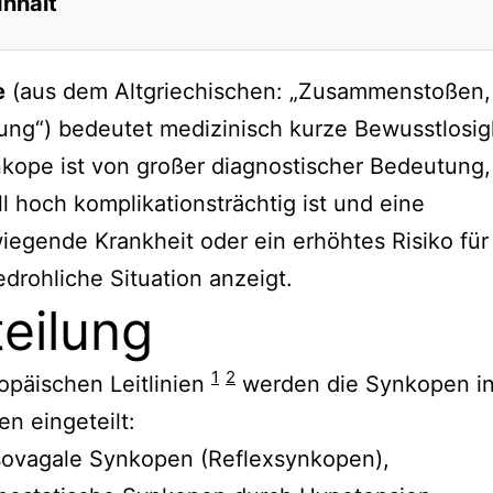
Inhalt
lung
e
(aus dem Altgriechischen: „Zusammenstoßen,
kationen
ng“) bedeutet medizinisch kurze Bewusstlosigk
hen
kope ist von großer diagnostischer Bedeutung,
enzialdiagnosen
ll hoch komplikationsträchtig ist und eine
suchungen
egende Krankheit oder ein erhöhtes Risiko für
tion, Vorbeugung, Management
drohliche Situation anzeigt.
ise
teilung
1
2
opäischen Leitlinien
werden die Synkopen in
en eingeteilt:
sovagale Synkopen (Reflexsynkopen),