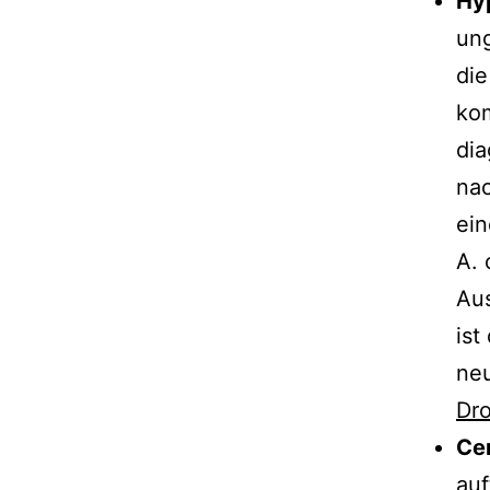
Hyp
ung
di
kom
dia
nac
ein
A. 
Au
ist
neu
Dro
Ce
auf