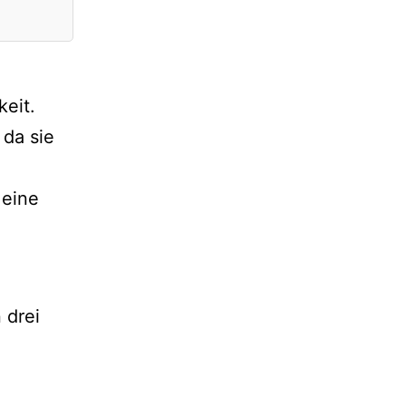
eit.
 da sie
 eine
 drei