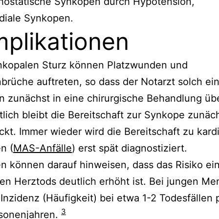
hostatische Synkopen durch Hypotension,
diale Synkopen.
plikationen
nkopalen Sturz können Platzwunden und
rüche auftreten, so dass der Notarzt solch ei
n zunächst in eine chirurgische Behandlung übe
lich bleibt die Bereitschaft zur Synkope zunäc
kt. Immer wieder wird die Bereitschaft zu kard
n (
MAS-Anfälle
) erst spät diagnostiziert.
 können darauf hinweisen, dass das Risiko ei
hen Herztods deutlich erhöht ist. Bei jungen M
e Inzidenz (Häufigkeit) bei etwa 1-2 Todesfällen
3
sonenjahren.