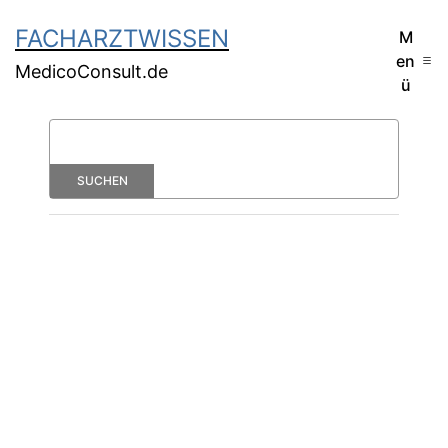
FACHARZTWISSEN
M
en
MedicoConsult.de
ü