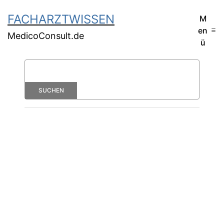
FACHARZTWISSEN
M
en
MedicoConsult.de
ü