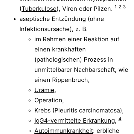
1
2
3
(
Tuberkulose
), Viren oder Pilzen.
aseptische Entzündung (ohne
Infektionsursache), z. B.
im Rahmen einer Reaktion auf
einen krankhaften
(pathologischen) Prozess in
unmittelbarer Nachbarschaft, wie
einen Rippenbruch,
Urämie
,
Operation,
Krebs (Pleuritis carcinomatosa),
4
IgG4-vermittelte Erkrankung
,
Autoimmunkrankheit
:
erbliche