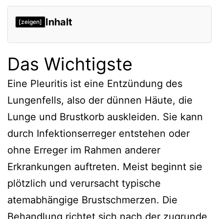
Inhalt
[zeigen]
Das Wichtigste
Das Wichtigste
Überblick
Entstehung und Differenzialdiagnosen
Eine Pleuritis ist eine Entzündung des
Lungenfells, also der dünnen Häute, die
Verlaufsformen
Lunge und Brustkorb auskleiden. Sie kann
Symptomatik
durch Infektionserreger entstehen oder
Verweise
ohne Erreger im Rahmen anderer
Erkrankungen auftreten. Meist beginnt sie
plötzlich und verursacht typische
atemabhängige Brustschmerzen. Die
Behandlung richtet sich nach der zugrunde