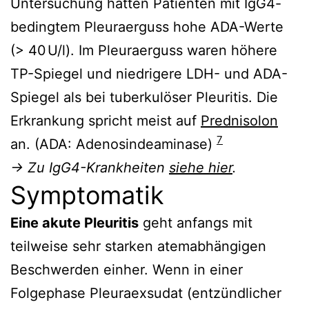
Untersuchung hatten Patienten mit IgG4-
bedingtem Pleuraerguss hohe ADA-Werte
(> 40 U/l). Im Pleuraerguss waren höhere
TP-Spiegel und niedrigere LDH- und ADA-
Spiegel als bei tuberkulöser Pleuritis. Die
Erkrankung spricht meist auf
Prednisolon
7
an. (ADA: Adenosindeaminase)
→ Zu IgG4-Krankheiten
siehe hier
.
Symptomatik
Eine akute Pleuritis
geht anfangs mit
teilweise sehr starken atemabhängigen
Beschwerden einher. Wenn in einer
Folgephase Pleuraexsudat (entzündlicher