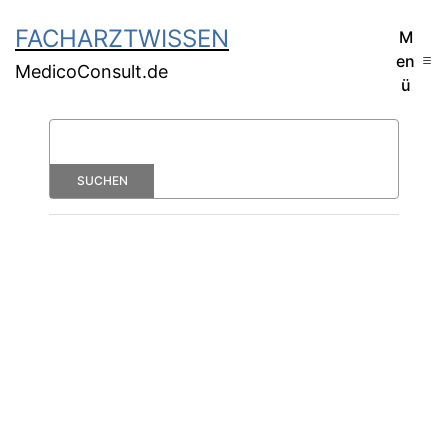
FACHARZTWISSEN
M
en
MedicoConsult.de
ü