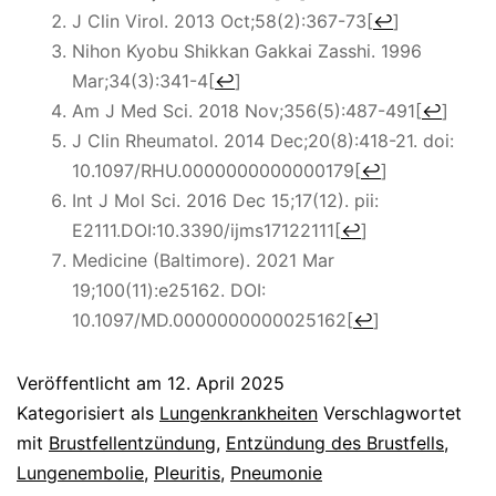
J Clin Virol. 2013 Oct;58(2):367-73
[
↩
]
Nihon Kyobu Shikkan Gakkai Zasshi. 1996
Mar;34(3):341-4
[
↩
]
Am J Med Sci. 2018 Nov;356(5):487-491
[
↩
]
J Clin Rheumatol. 2014 Dec;20(8):418-21. doi:
10.1097/RHU.0000000000000179
[
↩
]
Int J Mol Sci.
2016 Dec 15;17(12). pii:
E2111.DOI:10.3390/ijms17122111
[
↩
]
Medicine (Baltimore). 2021 Mar
19;100(11):e25162. DOI:
10.1097/MD.0000000000025162
[
↩
]
Veröffentlicht am
12. April 2025
Kategorisiert als
Lungenkrankheiten
Verschlagwortet
mit
Brustfellentzündung
,
Entzündung des Brustfells
,
Lungenembolie
,
Pleuritis
,
Pneumonie