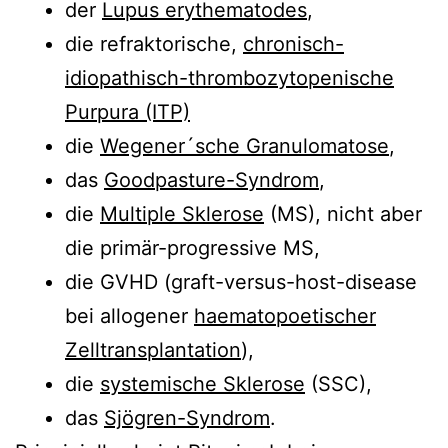
der
Lupus erythematodes
,
die refraktorische,
chronisch-
idiopathisch-thrombozytopenische
Purpura (ITP)
die
Wegener´sche Granulomatose
,
das
Goodpasture-Syndrom
,
die
Multiple Sklerose
(MS), nicht aber
die primär-progressive MS,
die GVHD (graft-versus-host-disease
bei allogener
haematopoetischer
Zelltransplantation
),
die
systemische Sklerose
(SSC),
das
Sjögren-Syndrom
.