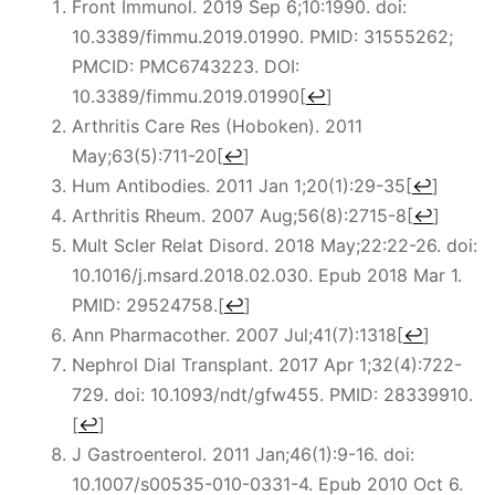
Front Immunol. 2019 Sep 6;10:1990. doi:
10.3389/fimmu.2019.01990. PMID: 31555262;
PMCID: PMC6743223. DOI:
10.3389/fimmu.2019.01990
[
↩
]
Arthritis Care Res (Hoboken). 2011
May;63(5):711-20
[
↩
]
Hum Antibodies. 2011 Jan 1;20(1):29-35
[
↩
]
Arthritis Rheum. 2007 Aug;56(8):2715-8
[
↩
]
Mult Scler Relat Disord. 2018 May;22:22-26. doi:
10.1016/j.msard.2018.02.030. Epub 2018 Mar 1.
PMID: 29524758.
[
↩
]
Ann Pharmacother. 2007 Jul;41(7):1318
[
↩
]
Nephrol Dial Transplant. 2017 Apr 1;32(4):722-
729. doi: 10.1093/ndt/gfw455. PMID: 28339910.
[
↩
]
J Gastroenterol. 2011 Jan;46(1):9-16. doi:
10.1007/s00535-010-0331-4. Epub 2010 Oct 6.