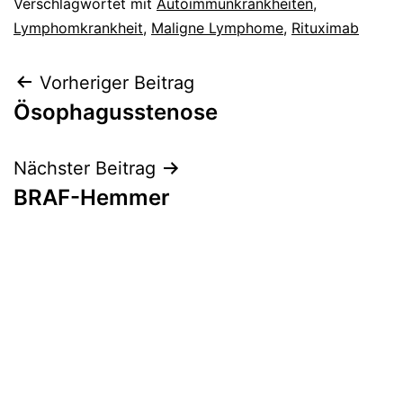
Verschlagwortet mit
Autoimmunkrankheiten
,
Lymphomkrankheit
,
Maligne Lymphome
,
Rituximab
Beitragsnavigation
Vorheriger Beitrag
Ösophagusstenose
Nächster Beitrag
BRAF-Hemmer