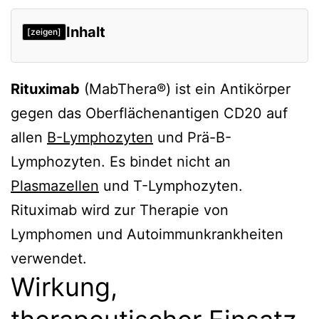
Inhalt
[zeigen]
Wirkung, therapeutischer Einsatz
Rituximab
(MabThera®) ist ein Antikörper
Therapie von Lymphomen
gegen das Oberflächenantigen CD20 auf
Therapie von Autoimmunkrankheiten
allen
B-Lymphozyten
und Prä-B-
Nebenwirkungen, Komplikationen
Lymphozyten. Es bindet nicht an
Zulassung
Plasmazellen
und T-Lymphozyten.
Verweise
Rituximab wird zur Therapie von
Lymphomen und Autoimmunkrankheiten
verwendet.
Wirkung,