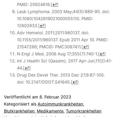
PMID: 20924616.
[
↩
]
Leuk Lymphoma. 2003 May;44(5):889-90. doi:
10.1080/1042819021000055110. PMID:
12802933.
[
↩
]
Adv Hematol. 2011;2011:960137. doi:
10.1155/2011/960137. Epub 2011 Apr 10. PMID:
21547266; PMCID: PMC3087411.
[
↩
]
N Engl J Med.
2006 Aug 17;355(7):740-1.
[
↩
]
Int J Health Sci (Qassim).
2017 Apr-Jun;11(2):41-
44.
[
↩
]
Drug Des Devel Ther.
2013 Dec 27;8:87-100.
doi: 10.2147/DDDT.S41645.
[
↩
]
Veröffentlicht am
8. Februar 2023
Kategorisiert als
Autoimmunkrankheiten
,
Blutkrankheiten
,
Medikamente
,
Tumorkrankheiten