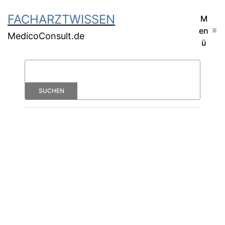
FACHARZTWISSEN
M
en
MedicoConsult.de
ü