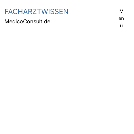
FACHARZTWISSEN
M
en
MedicoConsult.de
ü