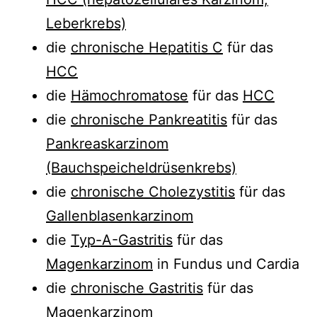
Leberkrebs)
die
chronische Hepatitis C
für das
HCC
die
Hämochromatose
für das
HCC
die
chronische Pankreatitis
für das
Pankreaskarzinom
(Bauchspeicheldrüsenkrebs)
die
chronische Cholezystitis
für das
Gallenblasenkarzinom
die
Typ-A-Gastritis
für das
Magenkarzinom
in Fundus und Cardia
die
chronische Gastritis
für das
Magenkarzinom