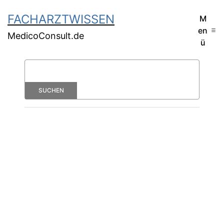
FACHARZTWISSEN
M
en
MedicoConsult.de
ü