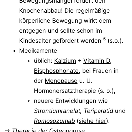
Bewegungsmangel fördert den
Knochenabbau! Die regelmäßige
körperliche Bewegung wirkt dem
entgegen und sollte schon im
5
Kindesalter gefördert werden
(s.o.).
Medikamente
üblich:
Kalzium
+
Vitamin D
,
Bisphosphonate
, bei Frauen in
der
Menopause
u. U.
Hormonersatztherapie (s. o.),
neuere Entwicklungen wie
Strontiumranelat, Teriparatid
und
Romosozumab
(
siehe hier
).
→
Therapie der Osteoporose