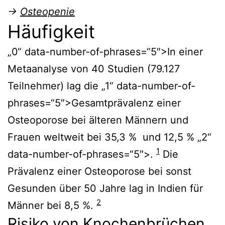
→
Osteopenie
Häufigkeit
„0“ data-number-of-phrases=“5″>In einer
Metaanalyse von 40 Studien (79.127
Teilnehmer) lag die „1“ data-number-of-
phrases=“5″>Gesamtprävalenz einer
Osteoporose bei älteren Männern und
Frauen weltweit bei 35,3 % und 12,5 % „2“
1
data-number-of-phrases=“5″>.
Die
Prävalenz einer Osteoporose bei sonst
Gesunden über 50 Jahre lag in Indien für
2
Männer bei 8,5 %.
Risiko von Knochenbrüchen