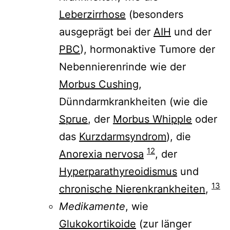
Leberzirrhose
(besonders
ausgeprägt bei der
AIH
und der
PBC
), hormonaktive Tumore der
Nebennierenrinde wie der
Morbus Cushing
,
Dünndarmkrankheiten (wie die
Sprue
, der
Morbus Whipple
oder
das
Kurzdarmsyndrom
), die
12
Anorexia nervosa
, der
Hyperparathyreoidismus
und
13
chronische Nierenkrankheiten
,
Medikamente
, wie
Glukokortikoide
(zur länger