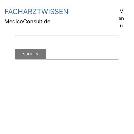
FACHARZTWISSEN
M
en
MedicoConsult.de
ü