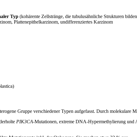
inaler Typ
(kohärente Zellstränge, die tubulusähnliche Strukturen bilde
inom, Plattenepithelkarzinom, undifferenziertes Karzinom
lastica)
terogene Gruppe verschiedener Typen aufgefasst. Durch molekulare 
ederholte
PIK3CA
-Mutationen, extreme DNA-Hypermethylierung und 