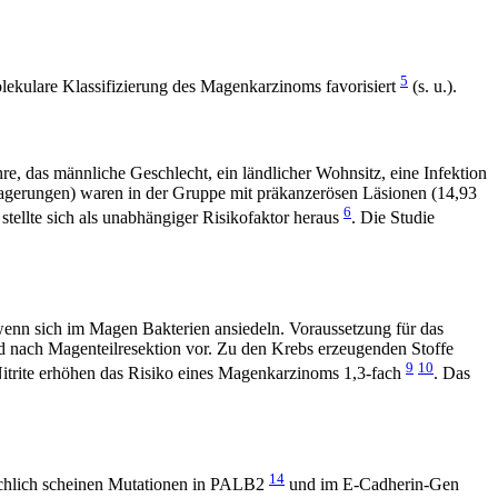
5
lekulare Klassifizierung des Magenkarzinoms favorisiert
(s. u.).
re, das männliche Geschlecht, ein ländlicher Wohnsitz, eine Infektion
nlagerungen) waren in der Gruppe mit präkanzerösen Läsionen (14,93
6
stellte sich als unabhängiger Risikofaktor heraus
. Die Studie
nn sich im Magen Bakterien ansiedeln. Voraussetzung für das
 nach Magenteilresektion vor. Zu den Krebs erzeugenden Stoffe
9
10
Nitrite erhöhen das Risiko eines Magenkarzinoms 1,3-fach
. Das
14
chlich scheinen Mutationen in PALB2
und im E-Cadherin-Gen