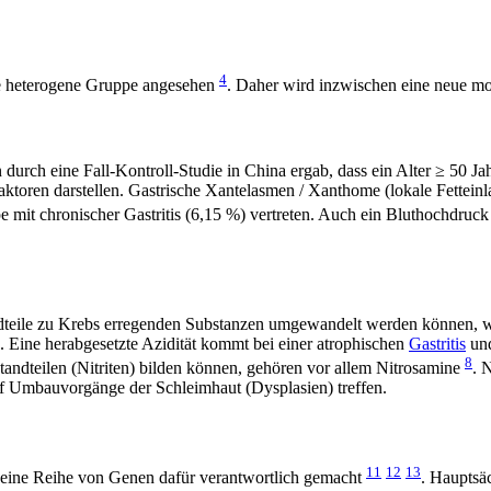
4
ne heterogene Gruppe angesehen
. Daher wird inzwischen eine neue mo
rch eine Fall-Kontroll-Studie in China ergab, dass ein Alter ≥ 50 Jah
aktoren darstellen. Gastrische Xantelasmen / Xanthome (lokale Fettei
mit chronischer Gastritis (6,15 %) vertreten. Auch ein Bluthochdruck 
dteile zu Krebs erregenden Substanzen umgewandelt werden können, we
 Eine herabgesetzte Azidität kommt bei einer atrophischen
Gastritis
und
8
andteilen (Nitriten) bilden können, gehören vor allem Nitrosamine
. 
uf Umbauvorgänge der Schleimhaut (Dysplasien) treffen.
11
12
13
 eine Reihe von Genen dafür verantwortlich gemacht
. Hauptsä