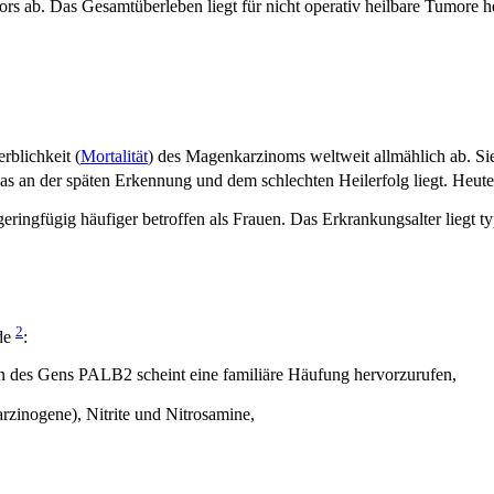
ab. Das Gesamtüberleben liegt für nicht operativ heilbare Tumore h
erblichkeit (
Mortalität
) des Magenkarzinoms weltweit allmählich ab. Sie li
was an der späten Erkennung und dem schlechten Heilerfolg liegt. Heu
ringfügig häufiger betroffen als Frauen. Das Erkrankungsalter liegt typ
2
nde
:
ion des Gens PALB2 scheint eine familiäre Häufung hervorzurufen,
zinogene), Nitrite und Nitrosamine,