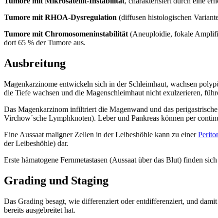
Tumore mit Mikrosatellit-Instabilität
, charakterisiert durch eine e
Tumore mit RHOA-Dysregulation
(diffusen histologischen Varian
Tumore mit Chromosomeninstabilität
(Aneuploidie, fokale Ampli
dort 65 % der Tumore aus.
Ausbreitung
Magenkarzinome entwickeln sich in der Schleimhaut, wachsen polypös 
die Tiefe wachsen und die Magenschleimhaut nicht exulzerieren, füh
Das Magenkarzinom infiltriert die Magenwand und das perigastrische 
Virchow´sche Lymphknoten). Leber und Pankreas können per continuita
Eine Aussaat maligner Zellen in der Leibeshöhle kann zu einer
Perito
der Leibeshöhle) dar.
Erste hämatogene Fernmetastasen (Aussaat über das Blut) finden sic
Grading und Staging
Das Grading besagt, wie differenziert oder entdifferenziert, und damit
bereits ausgebreitet hat.