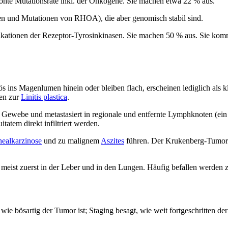
rhöhte Mutationsrate inkl. der Onkogene. Sie machen etwa 22 % aus.
ten und Mutationen von RHOA), die aber genomisch stabil sind.
fikationen der Rezeptor-Tyrosinkinasen. Sie machen 50 % aus. Sie 
ins Magenlumen hinein oder bleiben flach, erscheinen lediglich als kl
ren zur
Linitis plastica
.
Gewebe und metastasiert in regionale und entfernte Lymphknoten (ein k
tem direkt infiltriert werden.
nealkarzinose
und zu malignem
Aszites
führen. Der Krukenberg-Tumor st
h meist zuerst in der Leber und in den Lungen. Häufig befallen werd
 wie bösartig der Tumor ist; Staging besagt, wie weit fortgeschritten d