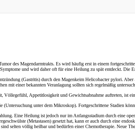
Tumor des Magendarmtrakts. Es wird häufig erst in einem fortgeschritt
 Symptome und wird daher oft für eine Heilung zu spät entdeckt. Die 
ntzündung (Gastritis) durch den Magenkeim Helicobacter pylori. Aber 
hen mit einer bekannten Veranlagung sollten sich regelmäßig untersuch
 Völlegefühl, Appetitlosigkeit und Gewichtsabnahme auftreten, ist ei
ogie (Untersuchung unter dem Mikroskop). Fortgeschrittene Stadien k
ahlung. Eine Heilung ist jedoch nur im Anfangsstadium durch eine ope
ergeschwülste (Metastasen) gesetzt hat, kann er auch durch eine endos
 sind selten völlig heilbar und bedürfen einer Chemotherapie. Neue T