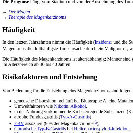
Die Prognose
hängt vom Stadium und von der Ausdehnung des Tumors 
→
Der Magen
→
Therapie des Magenkarzinoms
Häufigkeit
In den letzten Jahrzehnten nimmt die Häufigkeit (
Inzidenz
) und die St
1
Magenkrebs die dritthäufigste Todesursache durch ein Malignom
, 
Die Häufigkeit des Magenkarzinoms ist altersabhängig; Männer sind ge
im Altersbereich ab 30 bis 40 Jahren.
Risikofaktoren und Entstehung
Von Bedeutung für die Entstehung eins Magenkarzinoms sind folge
genetische Disposition, gehäuft bei Blutgruppe A, eine Mutat
Umweltfaktoren wie
Nikotin
,
Alkohol
,
in der Nahrung vorkommende Krebs erregende Substanzen (Kar
atrophe Fundusgastritis (
Typ-A-Gastritis
)
3
EBV
-assoziiert (9 % der Magenkarzinome
),
Chronische Typ-B-Gastritis
bei
Helicobacter-pylori-Infektion
,