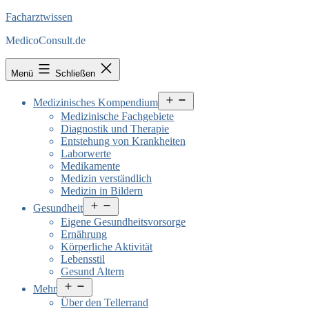
Facharztwissen
MedicoConsult.de
Menü
Schließen
Menü
Medizinisches Kompendium
öffnen
Medizinische Fachgebiete
Diagnostik und Therapie
Entstehung von Krankheiten
Laborwerte
Medikamente
Medizin verständlich
Medizin in Bildern
Menü
Gesundheit
öffnen
Eigene Gesundheitsvorsorge
Ernährung
Körperliche Aktivität
Lebensstil
Gesund Altern
Menü
Mehr
öffnen
Über den Tellerrand