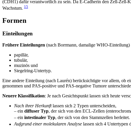
(CDH1) dafür verantwortlich zu sein. Da E-Cadherin den Zell-Zell-Kon
15
Wachstum.
Formen
Einteilungen
Frühere Einteilungen
(nach Borrmann, damalige WHO-Einteilung) si
papillär,
tubulär,
muzinös und
Siegelring-Untertyp.
Eine andere Einteilung (nach Laurén) berücksichtigte vor allem, ob e
genommen und PAS-positive und PAS-negative Tumore unterschiede
Neuere Klassifikation
: Je nach Gesichtspunkt lassen sich heute ver
Nach ihrer Herkunft
lassen sich 2 Typen unterscheiden,
– ein
diffuser Typ
, der sich von den ECL-Zellen (enterochromaf
– ein
intestinaler Typ
, der sich von den Stammzellen herleitet.
Aufgrund einer molekularen Analyse
lassen sich 4 Untertypen d