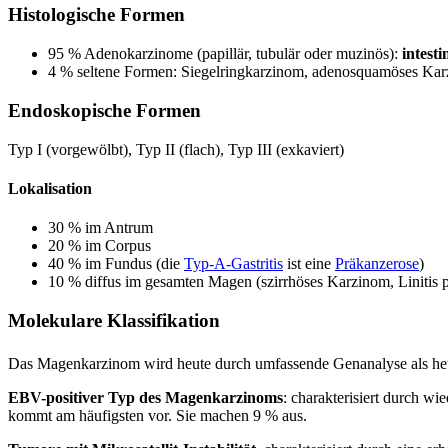
Histologische Formen
95 % Adenokarzinome (papillär, tubulär oder muzinös):
intest
4 % seltene Formen: Siegelringkarzinom, adenosquamöses Karz
Endoskopische Formen
Typ I (vorgewölbt), Typ II (flach), Typ III (exkaviert)
Lokalisation
30 % im Antrum
20 % im Corpus
40 % im Fundus (die
Typ-A-Gastritis
ist eine
Präkanzerose
)
10 % diffus im gesamten Magen (szirrhöses Karzinom, Linitis p
Molekulare Klassifikation
Das Magenkarzinom wird heute durch umfassende Genanalyse als he
EBV-positiver Typ des Magenkarzinoms
: charakterisiert durch wi
kommt am häufigsten vor. Sie machen 9 % aus.