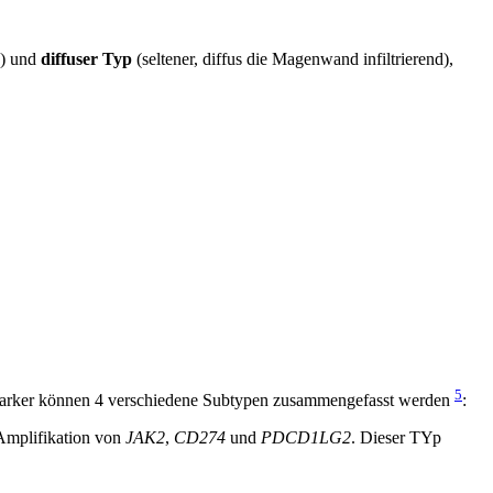
n) und
diffuser Typ
(seltener, diffus die Magenwand infiltrierend),
5
Marker können 4 verschiedene Subtypen zusammengefasst werden
:
Amplifikation von
JAK2
,
CD274
und
PDCD1LG2
. Dieser TYp