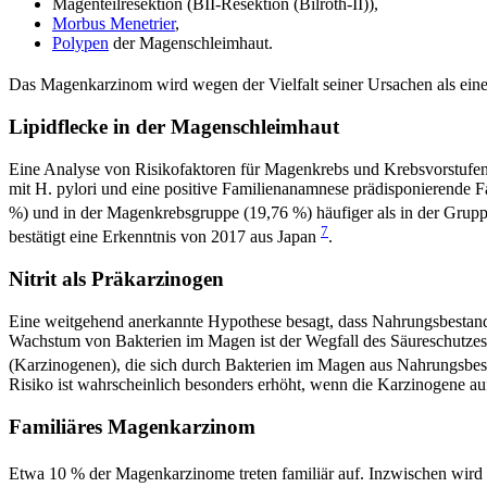
Magenteilresektion (BII-Resektion (Bilroth-II)),
Morbus Menetrier
,
Polypen
der Magenschleimhaut.
Das Magenkarzinom wird wegen der Vielfalt seiner Ursachen als ei
Lipidflecke in der Magenschleimhaut
Eine Analyse von Risikofaktoren für Magenkrebs und Krebsvorstufen du
mit H. pylori und eine positive Familienanamnese prädisponierende F
%) und in der Magenkrebsgruppe (19,76 %) häufiger als in der Gruppe 
7
bestätigt eine Erkenntnis von 2017 aus Japan
.
Nitrit als Präkarzinogen
Eine weitgehend anerkannte Hypothese besagt, dass Nahrungsbestan
Wachstum von Bakterien im Magen ist der Wegfall des Säureschutzes.
(Karzinogenen), die sich durch Bakterien im Magen aus Nahrungsbest
Risiko ist wahrscheinlich besonders erhöht, wenn die Karzinogene a
Familiäres Magenkarzinom
Etwa 10 % der Magenkarzinome treten familiär auf. Inzwischen wird