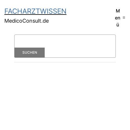
FACHARZTWISSEN
M
en
MedicoConsult.de
ü