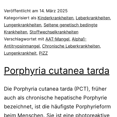
Veröffentlicht am
14. März 2025
Kategorisiert als
Kinderkrankheiten
,
Leberkrankheiten
,
Lungenkrankheiten
,
Seltene genetisch bedingte
Krankheiten
,
Stoffwechselkrankheiten
Verschlagwortet mit
AAT-Mangel
,
Alpha1-
Antitrypsinmangel
,
Chronische Leberkrankheiten
,
Lungenkrankheit
,
PiZZ
Porphyria cutanea tarda
Die Porphyria cutanea tarda (PCT), früher
auch als chronische hepatische Porphyrie
bezeichnet, ist die häufigste Porphyrieform
beim Menschen. Sie ist eine photoreaktive