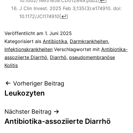
10.1002/14651858.CD012849.pub2
[
↩
]
J Clin Invest. 2025 Feb 3;135(3):e174910. doi:
10.1172/JCI174910
[
↩
]
Veröffentlicht am
1. Juni 2025
Kategorisiert als
Antibiotika
,
Darmkrankheiten
,
Infektionskrankheiten
Verschlagwortet mit
Antibiotika-
assoziierte Diarrhö
,
Diarrhö
,
pseudomembranöse
Kolitis
Beitragsnavigation
Vorheriger Beitrag
Leukozyten
Nächster Beitrag
Antibiotika-assoziierte Diarrhö