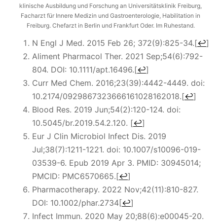
klinische Ausbildung und Forschung an Universitätsklinik Freiburg,
Facharzt für Innere Medizin und Gastroenterologie, Habilitation in
Freiburg. Chefarzt in Berlin und Frankfurt Oder. Im Ruhestand.
N Engl J Med. 2015 Feb 26; 372(9):825-34.
[
↩
]
Aliment Pharmacol Ther. 2021 Sep;54(6):792-
804. DOI: 10.1111/apt.16496.
[
↩
]
Curr Med Chem. 2016;23(39):4442-4449. doi:
10.2174/0929867323666161028162018.
[
↩
]
Blood Res. 2019 Jun;54(2):120-124. doi:
10.5045/br.2019.54.2.120.
[
↩
]
Eur J Clin Microbiol Infect Dis. 2019
Jul;38(7):1211-1221. doi: 10.1007/s10096-019-
03539-6. Epub 2019 Apr 3. PMID: 30945014;
PMCID: PMC6570665.
[
↩
]
Pharmacotherapy. 2022 Nov;42(11):810-827.
DOI: 10.1002/phar.2734
[
↩
]
Infect Immun. 2020 May 20;88(6):e00045-20.