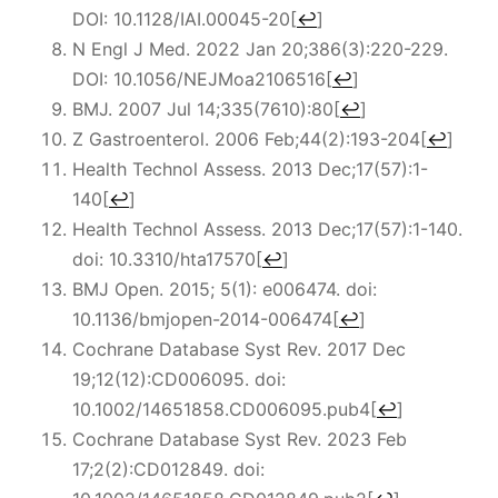
DOI: 10.1128/IAI.00045-20
[
↩
]
N Engl J Med. 2022 Jan 20;386(3):220-229.
DOI: 10.1056/NEJMoa2106516
[
↩
]
BMJ. 2007 Jul 14;335(7610):80
[
↩
]
Z Gastroenterol. 2006 Feb;44(2):193-204
[
↩
]
Health Technol Assess. 2013 Dec;17(57):1-
140
[
↩
]
Health Technol Assess. 2013 Dec;17(57):1-140.
doi: 10.3310/hta17570
[
↩
]
BMJ Open. 2015; 5(1): e006474. doi:
10.1136/bmjopen-2014-006474
[
↩
]
Cochrane Database Syst Rev. 2017 Dec
19;12(12):CD006095. doi:
10.1002/14651858.CD006095.pub4
[
↩
]
Cochrane Database Syst Rev. 2023 Feb
17;2(2):CD012849. doi: