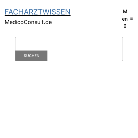
FACHARZTWISSEN
M
en
MedicoConsult.de
ü