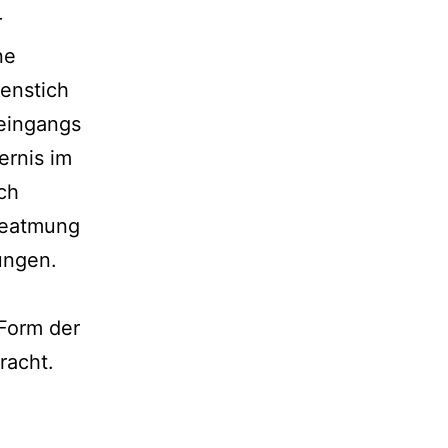
r
ne
tenstich
eingangs
ernis im
ch
Beatmung
ungen.
 Form der
racht.