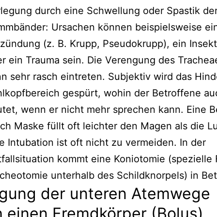
legung durch eine Schwellung oder Spastik de
mmbänder: Ursachen können beispielsweise ei
zündung (z. B. Krupp, Pseudokrupp), ein Insek
r ein Trauma sein. Die Verengung des Trachea
n sehr rasch eintreten. Subjektiv wird das Hind
lkopfbereich gespürt, wohin der Betroffene au
tet, wenn er nicht mehr sprechen kann. Eine 
ch Maske füllt oft leichter den Magen als die L
e Intubation ist oft nicht zu vermeiden. In der
fallsituation kommt eine Koniotomie (spezielle
cheotomie unterhalb des Schildknorpels) in Bet
egung der unteren Atemwege
 einen Fremdkörper (Bolus)