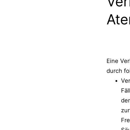
Ver
At
Eine Ve
durch f
Ver
Fäl
de
zur
Fre