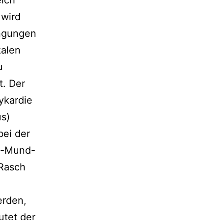
eich
 wird
engungen
kalen
u
t. Der
hykardie
us)
 bei der
zu-Mund-
 Rasch
erden,
utet der