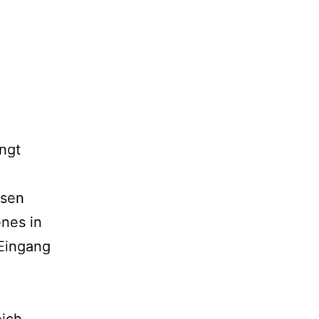
ngt
esen
nes in
Eingang