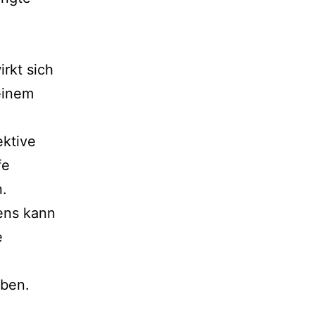
irkt sich
einem
ektive
fe
n.
ens kann
e
aben.