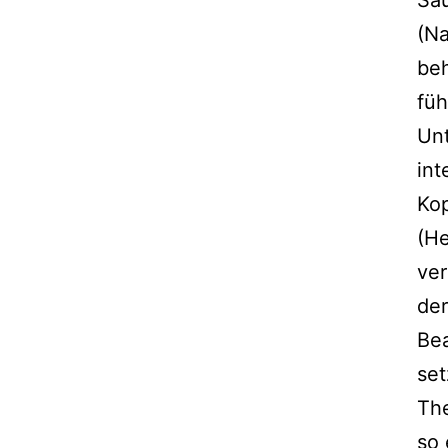
Säu
(Na
beh
füh
Un
int
Kop
(He
ver
der
Bea
set
The
so 