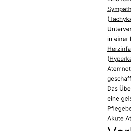
Sympath
(
Tachyka
Unterver
in einer
Herzinfa
(
Hyperk
Atemnot.
geschaff
Das Übe
eine gei
Pflegebe
Akute A