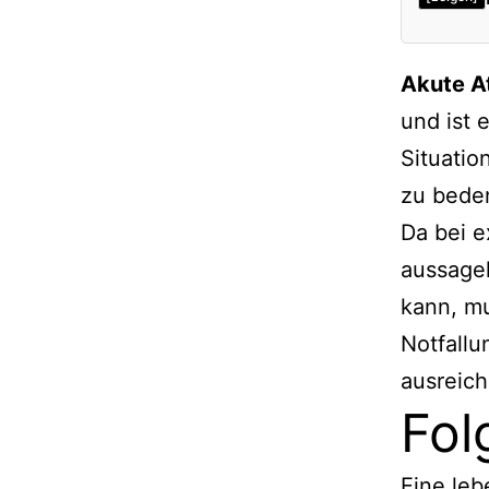
Akute A
und ist 
Situatio
zu beden
Da bei e
aussage
kann, mu
Notfallu
ausreich
Fol
Eine leb