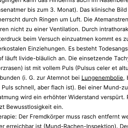
glingen kann das Hindernis auch im Nasenber
senatmer bis zum 3. Monat). Das klinische Bild
errscht durch Ringen um Luft. Die Atemanstr
ren nicht zu einer Ventilation. Durch intrathora
terdruck beim Versuch einzuatmen kommt es z
erkostalen Einziehungen. Es besteht Todesangs
f läuft livide-bläulich an. Die einsetzende Tac
rzrasen) ist mit vollem Puls (Pulsus celer et alt
bunden (i. G. zur Atemnot bei
Lungenembolie
,
 Puls schnell, aber flach ist). Bei einer Mund-
tmung wird ein erhöhter Widerstand verspürt.
zt Bewusstlosigkeit ein.
rapie: Der Fremdkörper muss rasch entfernt w
er erreichbar ist (Mund-Rachen-Inspektion). De