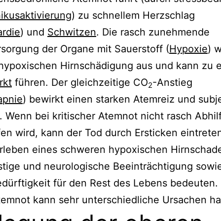
ikusaktivierung
) zu schnellem Herzschlag
rdie
) und
Schwitzen
. Die rasch zunehmende
sorgung der Organe mit Sauerstoff (
Hypoxie
) w
 hypoxischen Hirnschädigung aus und kann zu 
rkt
führen. Der gleichzeitige CO
-Anstieg
2
apnie
) bewirkt einen starken Atemreiz und subj
 Wenn bei kritischer Atemnot nicht rasch Abhil
en wird, kann der Tod durch Ersticken eintrete
rleben eines schweren hypoxischen Hirnschad
stige und neurologische Beeinträchtigung sowi
dürftigkeit für den Rest des Lebens bedeuten.
temnot kann sehr unterschiedliche Ursachen h