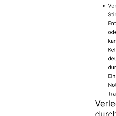
Ver
Sti
Ent
ode
kan
Keh
deu
dur
Ein
Not
Tra
Verl
durch