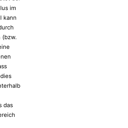
lus im
l kann
 durch
h (bzw.
eine
enen
ass
 dies
nterhalb
s das
ereich