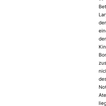
Bet
Lar
der
ein
den
Kin
Bon
zus
nic
des
Not
Ate
lie