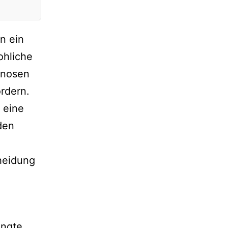
n ein
ohliche
agnosen
rdern.
 eine
den
cheidung
ingte