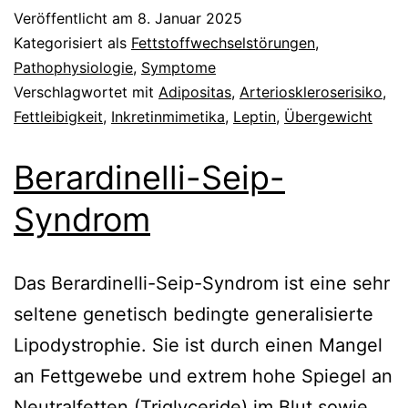
Veröffentlicht am
8. Januar 2025
Kategorisiert als
Fettstoffwechselstörungen
,
Pathophysiologie
,
Symptome
Verschlagwortet mit
Adipositas
,
Arterioskleroserisiko
,
Fettleibigkeit
,
Inkretinmimetika
,
Leptin
,
Übergewicht
Berardinelli-Seip-
Syndrom
Das Berardinelli-Seip-Syndrom ist eine sehr
seltene genetisch bedingte generalisierte
Lipodystrophie. Sie ist durch einen Mangel
an Fettgewebe und extrem hohe Spiegel an
Neutralfetten (Triglyceride) im Blut sowie