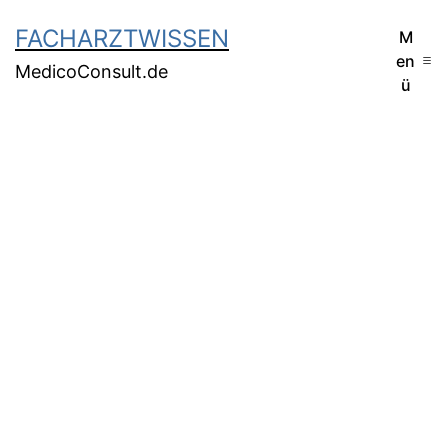
FACHARZTWISSEN
M
en
MedicoConsult.de
ü