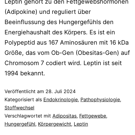
Leptin gehört zu den Fettgewebshormonen
(Adipokine) und reguliert über
Beeinflussung des Hungergefühls den
Energiehaushalt des Körpers. Es ist ein
Polypeptid aus 167 Aminosäuren mit 16 kDa
Größe, das vom Ob-Gen (Obesitas-Gen) auf
Chromosom 7 codiert wird. Leptin ist seit
1994 bekannt.
Veröffentlicht am
28. Juli 2024
Kategorisiert als
Endokrinologie
,
Pathophysiologie
,
Stoffwechsel
Verschlagwortet mit
Adipositas
,
Fettgewebe
,
Hungergefühl
,
Körpergewicht
,
Leptin