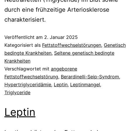
durch eine frühzeitige Arteriosklerose
charakterisiert.
Veröffentlicht am
2. Januar 2025
Kategorisiert als
Fettstoffwechselstörungen
,
Genetisch
bedingte Krankheiten
,
Seltene genetisch bedingte
Krankheiten
Verschlagwortet mit
angeborene
Fettstoffwechselstörung
,
Berardinelli-Seip-Syndrom
,
Hypertriglyceridämie
,
Leptin
,
Leptinmangel
,
Triglyceride
Leptin