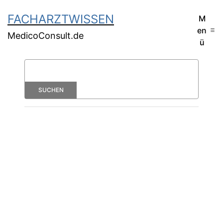
FACHARZTWISSEN
M
en
MedicoConsult.de
ü