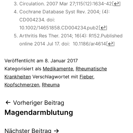
Circulation. 2007 Mar 27;115(12):1634-42
[
↩
]
Cochrane Database Syst Rev. 2004; (4):
CD004234.
doi:
10.1002/14651858.CD004234.pub2
[
↩
]
Arthritis Res Ther. 2014; 16(4): R152.
Published
online 2014 Jul 17.
doi: 10.1186/ar4614
[
↩
]
Veröffentlicht am
8. Januar 2017
Kategorisiert als
Medikamente
,
Rheumatische
Krankheiten
Verschlagwortet mit
Fieber
,
Kopfschmerzen
,
Rheuma
Beitragsnavigation
Vorheriger Beitrag
Magendarmblutung
Nächster Beitrag