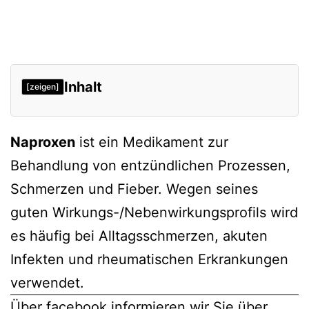
Inhalt
[zeigen]
Das Wichtigste verständlich
Naproxen
ist ein Medikament zur
Pharmakokinetik
Behandlung von entzündlichen Prozessen,
Verträglichkeit
Schmerzen und Fieber. Wegen seines
Wirkungsweise
guten Wirkungs-/Nebenwirkungsprofils wird
Hauptindikationen
es häufig bei Alltagsschmerzen, akuten
Nebenwirkungen
Infekten und rheumatischen Erkrankungen
Verweise
verwendet.
Über
facebook
informieren wir Sie über