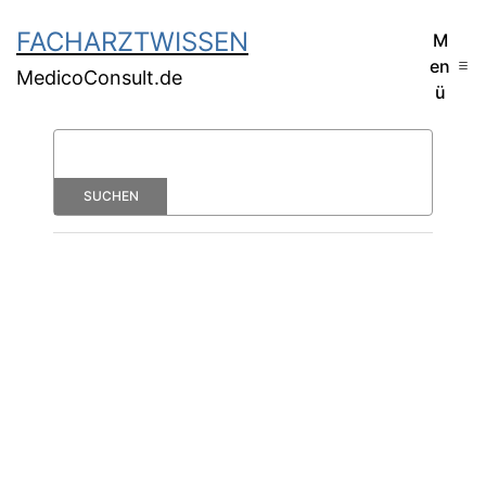
FACHARZTWISSEN
M
en
MedicoConsult.de
ü