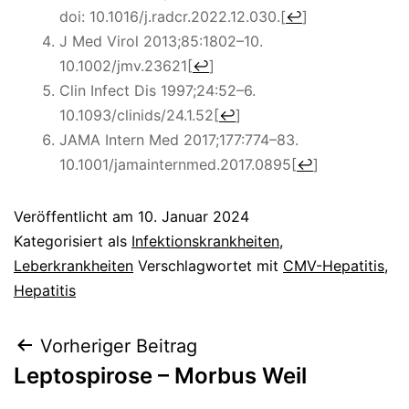
doi: 10.1016/j.radcr.2022.12.030.
[
↩
]
J Med Virol 2013;85:1802–10.
10.1002/jmv.23621
[
↩
]
Clin Infect Dis 1997;24:52–6.
10.1093/clinids/24.1.52
[
↩
]
JAMA Intern Med 2017;177:774–83.
10.1001/jamainternmed.2017.0895
[
↩
]
Veröffentlicht am
10. Januar 2024
Kategorisiert als
Infektionskrankheiten
,
Leberkrankheiten
Verschlagwortet mit
CMV-Hepatitis
,
Hepatitis
Beitragsnavigation
Vorheriger Beitrag
Leptospirose – Morbus Weil