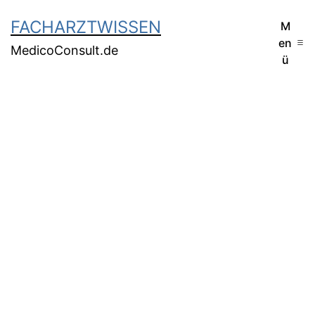
FACHARZTWISSEN
M
en
MedicoConsult.de
ü