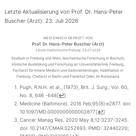
Letzte Aktualisierung von Prof. Dr. Hans-Peter
Buscher (Arzt):
23. Juli 2026
MEDIZINISCH GEPRÜFT VON
Prof. Dr. Hans-Peter Buscher (Arzt)
Letzte medizinische Prüfung:
23.07.2026
Studium in Freiburg und Wien, biochemische Forschung in Bochum,
klinische Ausbildung und Forschung an Universitätsklinik Freiburg,
Facharzt für Innere Medizin und Gastroenterologie, Habilitation in
Freiburg. Chefarzt in Berlin und Frankfurt Oder. Im Ruhestand.
Pugh, R.N.H. et al., (1973), Brit. J. Surg., Vol. 60,
No. 8, 646 -648
[
↩
]
Medicine (Baltimore). 2016 Feb;95(8):e2877. doi:
10.1097/MD.0000000000002877.
[
↩
]
Cancer Manag Res. 2020 May 8;12:3237-3245.
doi: 10.2147/CMAR.S252693. PMID: 32440220;