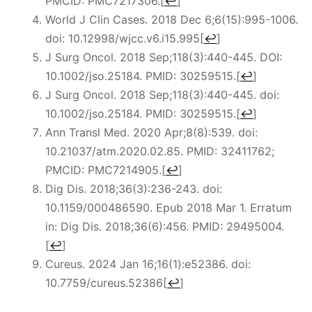
PMCID: PMC7217306.
[
↩
]
World J Clin Cases. 2018 Dec 6;6(15):995-1006.
doi: 10.12998/wjcc.v6.i15.995
[
↩
]
J Surg Oncol. 2018 Sep;118(3):440-445. DOI:
10.1002/jso.25184. PMID: 30259515.
[
↩
]
J Surg Oncol. 2018 Sep;118(3):440-445. doi:
10.1002/jso.25184. PMID: 30259515.
[
↩
]
Ann Transl Med. 2020 Apr;8(8):539. doi:
10.21037/atm.2020.02.85. PMID: 32411762;
PMCID: PMC7214905.
[
↩
]
Dig Dis. 2018;36(3):236-243. doi:
10.1159/000486590. Epub 2018 Mar 1. Erratum
in: Dig Dis. 2018;36(6):456. PMID: 29495004.
[
↩
]
Cureus. 2024 Jan 16;16(1):e52386. doi:
10.7759/cureus.52386
[
↩
]