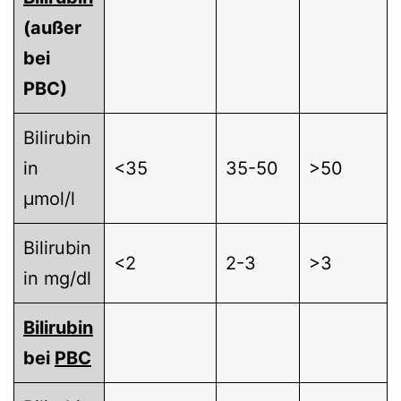
(außer
bei
PBC)
Bilirubin
in
<35
35-50
>50
µmol/l
Bilirubin
<2
2-3
>3
in mg/dl
Bilirubin
bei
PBC