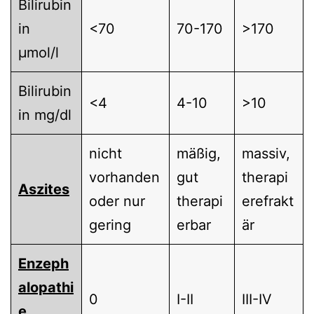
Bilirubin
in
<70
70-170
>170
µmol/l
Bilirubin
<4
4-10
>10
in mg/dl
nicht
mäßig,
massiv,
vorhanden
gut
therapi
Aszites
oder nur
therapi
erefrakt
gering
erbar
är
Enzeph
alopathi
0
I-II
III-IV
e