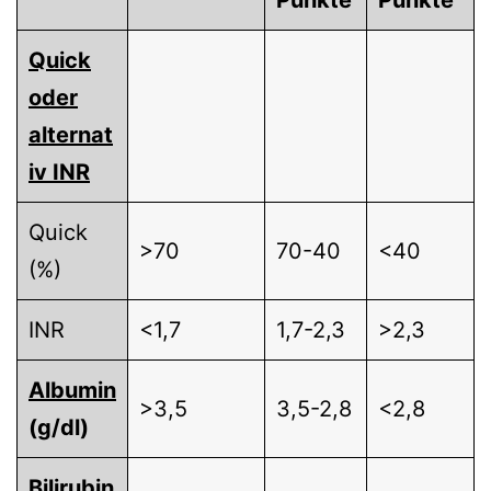
Quick
oder
alternat
iv INR
Quick
>70
70-40
<40
(%)
INR
<1,7
1,7-2,3
>2,3
Albumin
>3,5
3,5-2,8
<2,8
(g/dl)
Bilirubin