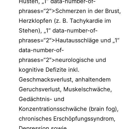
Husten, „1“ data-number-of-
phrases=“2″>Schmerzen in der Brust,
Herzklopfen (z. B. Tachykardie im
Stehen), „1“ data-number-of-
phrases=“2″>Hautausschläge und „1“
data-number-of-
phrases=“2″>neurologische und
kognitive Defizite inkl.
Geschmacksverlust, anhaltendem
Geruchsverlust, Muskelschwäche,
Gedächtnis- und
Konzentrationsschwäche (brain fog),
chronisches Erschöpfungssyndrom,
Depression sowie