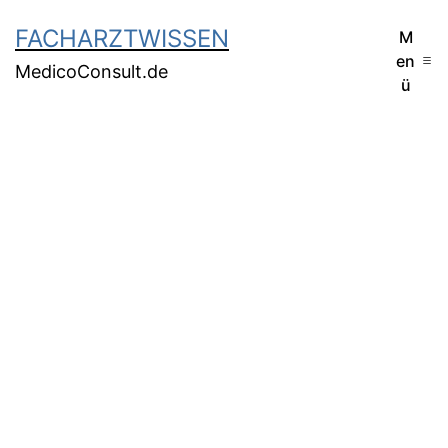
FACHARZTWISSEN
M
en
MedicoConsult.de
ü