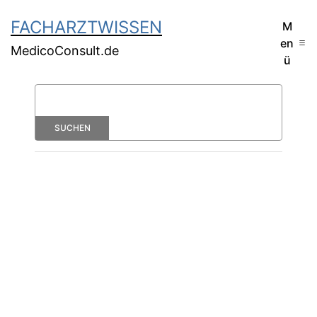
FACHARZTWISSEN
M
en
MedicoConsult.de
ü