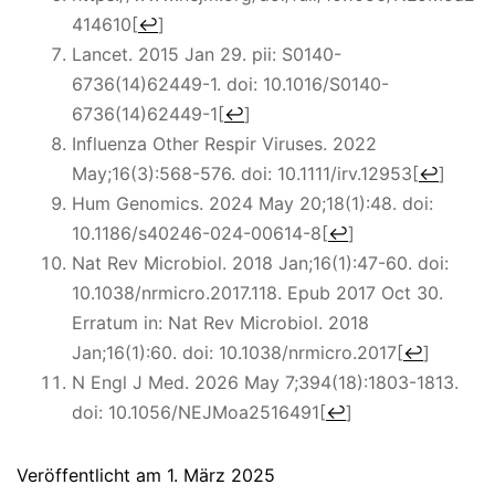
414610
[
↩
]
Lancet. 2015 Jan 29. pii: S0140-
6736(14)62449-1. doi: 10.1016/S0140-
6736(14)62449-1
[
↩
]
Influenza Other Respir Viruses. 2022
May;16(3):568-576. doi: 10.1111/irv.12953
[
↩
]
Hum Genomics. 2024 May 20;18(1):48. doi:
10.1186/s40246-024-00614-8
[
↩
]
Nat Rev Microbiol. 2018 Jan;16(1):47-60. doi:
10.1038/nrmicro.2017.118. Epub 2017 Oct 30.
Erratum in: Nat Rev Microbiol. 2018
Jan;16(1):60. doi: 10.1038/nrmicro.2017
[
↩
]
N Engl J Med. 2026 May 7;394(18):1803-1813.
doi: 10.1056/NEJMoa2516491
[
↩
]
Veröffentlicht am
1. März 2025