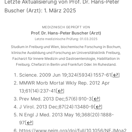
Letzte Aktualisierung von Prof. Dr. Hans-Peter
Buscher (Arzt):
1. März 2025
MEDIZINISCH GEPRÜFT VON
Prof. Dr. Hans-Peter Buscher (Arzt)
Letzte medizinische Prüfung:
01.03.2025
Studium in Freiburg und Wien, biochemische Forschung in Bochum,
klinische Ausbildung und Forschung an Universitätsklinik Freiburg,
Facharzt für Innere Medizin und Gastroenterologie, Habilitation in
Freiburg. Chefarzt in Berlin und Frankfurt Oder. Im Ruhestand.
Science. 2009 Jun 19;324(5934):1557-61
[
↩
]
MMWR Morb Mortal Wkly Rep. 2012 Apr
13;61(14):237-41
[
↩
]
Prev Med. 2013 Dec;57(6):910-3
[
↩
]
J Virol. 2013 Dec;87(24):13480-9
[
↩
]
N Engl J Med. 2013 May 16;368(20):1888-
97
[
↩
]
https://www.nejm.org/doi/full/10.1056/NEJMoa2