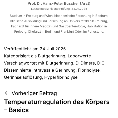
Prof. Dr. Hans-Peter Buscher (Arzt)
Letzte medizinische Prüfung:
24.07.2025
Studium in Freiburg und Wien, biochemische Forschung in Bochum,
klinische Ausbildung und Forschung an Universitätsklinik Freiburg,
Facharzt für Innere Medizin und Gastroenterologie, Habilitation in
Freiburg. Chefarzt in Berlin und Frankfurt Oder. Im Ruhestand.
Veröffentlicht am
24. Juli 2025
Kategorisiert als
Blutgerinnung
,
Laborwerte
Verschlagwortet mit
Blutgerinnung
,
D-Dimere
,
DIC
,
Disseminierte intravasale Gerinnung
,
Fibrinolyse
,
Gerinnselauflösung
,
Hyperfibrinolyse
Beitragsnavigation
Vorheriger Beitrag
Temperaturregulation des Körpers
– Basics