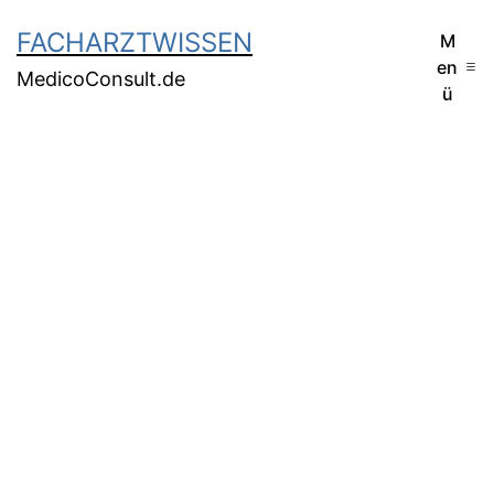
FACHARZTWISSEN
M
en
MedicoConsult.de
ü