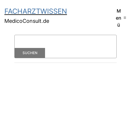
FACHARZTWISSEN
M
en
MedicoConsult.de
ü