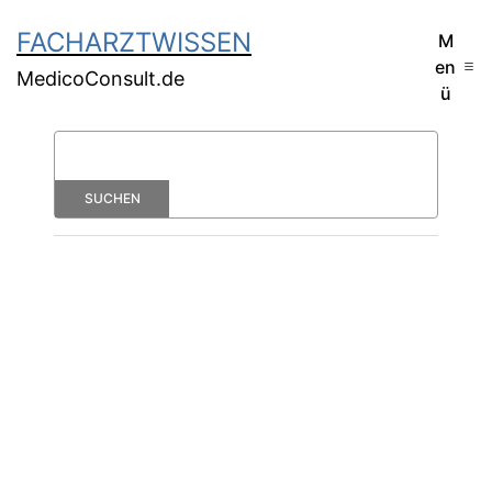
FACHARZTWISSEN
M
en
MedicoConsult.de
ü