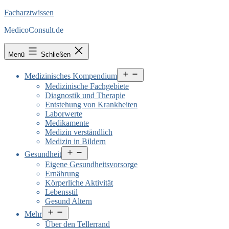
Facharztwissen
MedicoConsult.de
Menü
Schließen
Menü
Medizinisches Kompendium
öffnen
Medizinische Fachgebiete
Diagnostik und Therapie
Entstehung von Krankheiten
Laborwerte
Medikamente
Medizin verständlich
Medizin in Bildern
Menü
Gesundheit
öffnen
Eigene Gesundheitsvorsorge
Ernährung
Körperliche Aktivität
Lebensstil
Gesund Altern
Menü
Mehr
öffnen
Über den Tellerrand