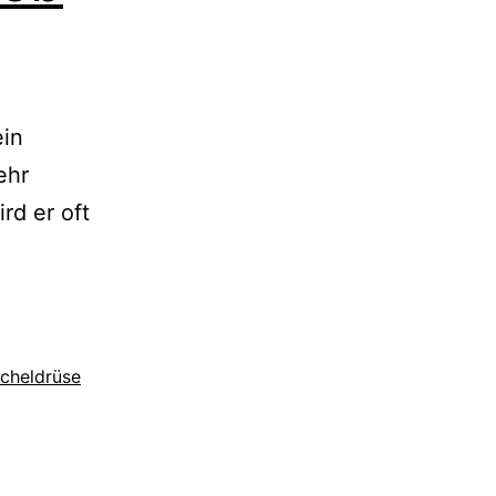
ein
ehr
rd er oft
cheldrüse