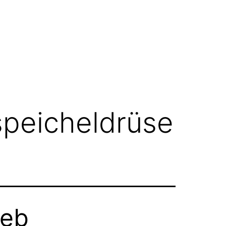
peicheldrüse
reb