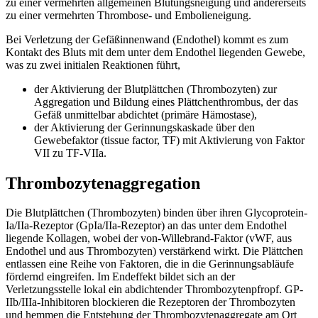
zu einer vermehrten allgemeinen Blutungsneigung und andererseits
zu einer vermehrten Thrombose- und Embolieneigung.
Bei Verletzung der Gefäßinnenwand (Endothel) kommt es zum
Kontakt des Bluts mit dem unter dem Endothel liegenden Gewebe,
was zu zwei initialen Reaktionen führt,
der Aktivierung der Blutplättchen (Thrombozyten) zur
Aggregation und Bildung eines Plättchenthrombus, der das
Gefäß unmittelbar abdichtet (primäre Hämostase),
der Aktivierung der Gerinnungskaskade über den
Gewebefaktor (tissue factor, TF) mit Aktivierung von Faktor
VII zu TF-VIIa.
Thrombozytenaggregation
Die Blutplättchen (Thrombozyten) binden über ihren Glycoprotein-
Ia/IIa-Rezeptor (GpIa/IIa-Rezeptor) an das unter dem Endothel
liegende Kollagen, wobei der von-Willebrand-Faktor (vWF, aus
Endothel und aus Thrombozyten) verstärkend wirkt. Die Plättchen
entlassen eine Reihe von Faktoren, die in die Gerinnungsabläufe
fördernd eingreifen. Im Endeffekt bildet sich an der
Verletzungsstelle lokal ein abdichtender Thrombozytenpfropf. GP-
IIb/IIIa-Inhibitoren blockieren die Rezeptoren der Thrombozyten
und hemmen die Entstehung der Thrombozytenaggregate am Ort