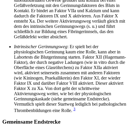
subendothelialen Gewebe gebildet und kommt bei einer
Gefäßverletzung mit den Gerinnungsfaktoren des Bluts in
Kontakt. Er bindet an Faktor VIIa und Kalzium und kann
dadurch die Faktoren IX und X aktivieren. Aus Faktor X
entsteht Xa. Der weitere Aktivierungsweg verläuft gleich mit
dem des intrinsischen Gerinnungswegs (s. u.) und führt
schließlich zur Bildung eines Fibringerinnsels, das den
Gefäßdefekt weiter absichert.
Intrinsischer Gerinnungsweg
: Er spielt bei der
physiologischen Gerinnung kaum eine Rolle, kann aber in
Labortests die Blutgerinnung starten. Faktor XII (Hagemann-
Faktor), der durch negative Ladungen (wie in vitro durch die
Oberfläche eines Glasröhrchens) zu Faktor XIIa aktiviert
wird, aktiviert seinerseits zusammen mit anderen Faktoren
(wie Kininogen, Praekallikrein) den Faktor XI, der wieder
Faktor IX und darüber Faktor VIII aktiviert. Dieser aktiviert
Faktor X zu Xa. Von dort geht der schrittweise
Aktivierungsweg weiter, wie bei der physiologischen
Gerinnungskaskade (siehe gemeinsame Endstrecke).
Vermutlich spielt dieser Startweg lediglich bei pathologischen
3
Thrombenbildungen eine Rolle.
Gemeinsame Endstrecke