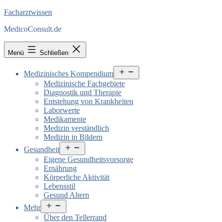
Facharztwissen
MedicoConsult.de
Menü
Schließen
Menü
Medizinisches Kompendium
öffnen
Medizinische Fachgebiete
Diagnostik und Therapie
Entstehung von Krankheiten
Laborwerte
Medikamente
Medizin verständlich
Medizin in Bildern
Menü
Gesundheit
öffnen
Eigene Gesundheitsvorsorge
Ernährung
Körperliche Aktivität
Lebensstil
Gesund Altern
Menü
Mehr
öffnen
Über den Tellerrand