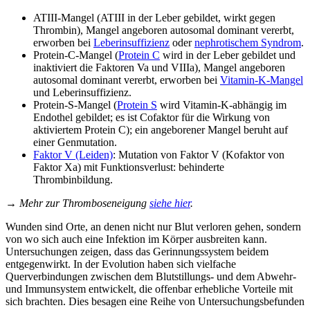
ATIII-Mangel (ATIII in der Leber gebildet, wirkt gegen
Thrombin), Mangel angeboren autosomal dominant vererbt,
erworben bei
Leberinsuffizienz
oder
nephrotischem Syndrom
.
Protein-C-Mangel (
Protein C
wird in der Leber gebildet und
inaktiviert die Faktoren Va und VIIIa), Mangel angeboren
autosomal dominant vererbt, erworben bei
Vitamin-K-Mangel
und Leberinsuffizienz.
Protein-S-Mangel (
Protein S
wird Vitamin-K-abhängig im
Endothel gebildet; es ist Cofaktor für die Wirkung von
aktiviertem Protein C); ein angeborener Mangel beruht auf
einer Genmutation.
Faktor V (Leiden)
: Mutation von Faktor V (Kofaktor von
Faktor Xa) mit Funktionsverlust: behinderte
Thrombinbildung.
→ Mehr zur Thromboseneigung
siehe hier
.
Wunden sind Orte, an denen nicht nur Blut verloren gehen, sondern
von wo sich auch eine Infektion im Körper ausbreiten kann.
Untersuchungen zeigen, dass das Gerinnungssystem beidem
entgegenwirkt. In der Evolution haben sich vielfache
Querverbindungen zwischen dem Blutstillungs- und dem Abwehr-
und Immunsystem entwickelt, die offenbar erhebliche Vorteile mit
sich brachten. Dies besagen eine Reihe von Untersuchungsbefunden