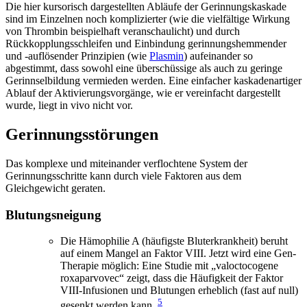
Die hier kursorisch dargestellten Abläufe der Gerinnungskaskade
sind im Einzelnen noch komplizierter (wie die vielfältige Wirkung
von Thrombin beispielhaft veranschaulicht) und durch
Rückkopplungsschleifen und Einbindung gerinnungshemmender
und -auflösender Prinzipien (wie
Plasmin
) aufeinander so
abgestimmt, dass sowohl eine überschüssige als auch zu geringe
Gerinnselbildung vermieden werden. Eine einfacher kaskadenartiger
Ablauf der Aktivierungsvorgänge, wie er vereinfacht dargestellt
wurde, liegt in vivo nicht vor.
Gerinnungsstörungen
Das komplexe und miteinander verflochtene System der
Gerinnungsschritte kann durch viele Faktoren aus dem
Gleichgewicht geraten.
Blutungsneigung
Die Hämophilie A (häufigste Bluterkrankheit) beruht
auf einem Mangel an Faktor VIII. Jetzt wird eine Gen-
Therapie möglich: Eine Studie mit „valoctocogene
roxaparvovec“ zeigt, dass die Häufigkeit der Faktor
VIII-Infusionen und Blutungen erheblich (fast auf null)
5
gesenkt werden kann.