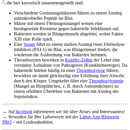
7
, die hier kursorisch zusammengestellt sind:
Verschiedene Gerinnungsfaktoren führen zu einem Anstieg
antimikrobieller Peptide im Blut.
Mäuse mit einem Fibrinogenmangel weisen eine
herabgesetzte Resistenz gegen bakterielle Infektionen auf.
Bakterien werden in Blutgerinnseln abgetötet, wobei Faktor
XIII eine Rolle spielt.
Eine
Sepsis
führt zu einem starken Anstieg eines Fibrinolyse-
Inhibitors (PAI-1) im Blut, was Blutgerinnsel fördert, die
wiederum die Ausbreitung von Bakterien hemmen.
Thrombozyten bewirken in
Kupffer-Zellen
der Leber eine
verstärkte Aufnahme von Pathogenen (Krankheitserreger). Da
bakterielle Infekte häufig zu einer
Thrombozytose
führen,
bewirken sie damit gleichzeitig eine Erhöhung ihrer Abwehr
durch den Körper. Umgekehrt führt eine
Thrombozytopenie
(Mangel an Blutplättchen, z. B. durch Autoantikörper) zu
einem erhöhten Überleben von Bakterien mit Anstieg des
Sepsisrisikos.
→ Auf
facebook
informieren wir Sie über Neues und Interessantes!
→ Verwalten Sie Ihre Laborwerte mit der
Labor-App Blutwerte
PRO
– mit Lexikonfunktion.