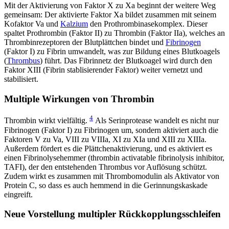
Mit der Aktivierung von Faktor X zu Xa beginnt der weitere Weg
gemeinsam: Der aktivierte Faktor Xa bildet zusammen mit seinem
Kofaktor Va und
Kalzium
den Prothrombinasekomplex. Dieser
spaltet Prothrombin (Faktor II) zu Thrombin (Faktor IIa), welches an
Thrombinrezeptoren der Blutplättchen bindet und
Fibrinogen
(Faktor I) zu Fibrin umwandelt, was zur Bildung eines Blutkoagels
(
Thrombus
) führt. Das Fibrinnetz der Blutkoagel wird durch den
Faktor XIII (Fibrin stablisierender Faktor) weiter vernetzt und
stabilisiert.
Multiple Wirkungen von Thrombin
4
Thrombin wirkt vielfältig.
Als Serinprotease wandelt es nicht nur
Fibrinogen (Faktor I) zu Fibrinogen um, sondern aktiviert auch die
Faktoren V zu Va, VIII zu VIIIa, XI zu XIa und XIII zu XIIIa.
Außerdem fördert es die Plättchenaktivierung, und es aktiviert es
einen Fibrinolysehemmer (thrombin activatable fibrinolysis inhibitor,
TAFI), der den entstehenden Thrombus vor Auflösung schützt.
Zudem wirkt es zusammen mit Thrombomodulin als Aktivator von
Protein C, so dass es auch hemmend in die Gerinnungskaskade
eingreift.
Neue Vorstellung multipler Rückkopplungsschleifen