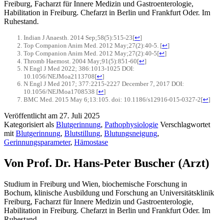
Freiburg, Facharzt für Innere Medizin und Gastroenterologie,
Habilitation in Freiburg. Chefarzt in Berlin und Frankfurt Oder. Im
Ruhestand.
Indian J Anaesth. 2014 Sep;58(5):515-23
[
↩
]
Top Companion Anim Med. 2012 May;27(2):40-5.
[
↩
]
Top Companion Anim Med. 2012 May;27(2):40-5
[
↩
]
Thromb Haemost. 2004 May;91(5):851-60
[
↩
]
N Engl J Med 2022; 386:1013-1025 DOI:
10.1056/NEJMoa2113708
[
↩
]
N Engl J Med 2017; 377:2215-2227 December 7, 2017 DOI:
10.1056/NEJMoa1708538
[
↩
]
BMC Med. 2015 May 6;13:105. doi: 10.1186/s12916-015-0327-2
[
↩
]
Veröffentlicht am
27. Juli 2025
Kategorisiert als
Blutgerinnung
,
Pathophysiologie
Verschlagwortet
mit
Blutgerinnung
,
Blutstillung
,
Blutungsneigung
,
Gerinnungsparameter
,
Hämostase
Von Prof. Dr. Hans-Peter Buscher (Arzt)
Studium in Freiburg und Wien, biochemische Forschung in
Bochum, klinische Ausbildung und Forschung an Universitätsklinik
Freiburg, Facharzt für Innere Medizin und Gastroenterologie,
Habilitation in Freiburg. Chefarzt in Berlin und Frankfurt Oder. Im
Ruhestand.