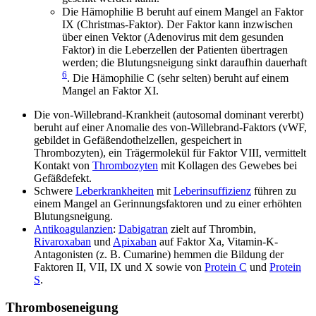
Die Hämophilie B beruht auf einem Mangel an Faktor
IX (Christmas-Faktor). Der Faktor kann inzwischen
über einen Vektor (Adenovirus mit dem gesunden
Faktor) in die Leberzellen der Patienten übertragen
werden; die Blutungsneigung sinkt daraufhin dauerhaft
6
. Die Hämophilie C (sehr selten) beruht auf einem
Mangel an Faktor XI.
Die von-Willebrand-Krankheit (autosomal dominant vererbt)
beruht auf einer Anomalie des von-Willebrand-Faktors (vWF,
gebildet in Gefäßendothelzellen, gespeichert in
Thrombozyten), ein Trägermolekül für Faktor VIII, vermittelt
Kontakt von
Thrombozyten
mit Kollagen des Gewebes bei
Gefäßdefekt.
Schwere
Leberkrankheiten
mit
Leberinsuffizienz
führen zu
einem Mangel an Gerinnungsfaktoren und zu einer erhöhten
Blutungsneigung.
Antikoagulanzien
:
Dabigatran
zielt auf Thrombin,
Rivaroxaban
und
Apixaban
auf Faktor Xa, Vitamin-K-
Antagonisten (z. B. Cumarine) hemmen die Bildung der
Faktoren II, VII, IX und X sowie von
Protein C
und
Protein
S
.
Thromboseneigung