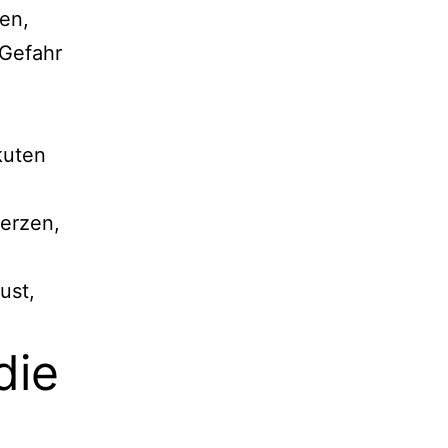
en,
 Gefahr
kuten
erzen,
ust,
die