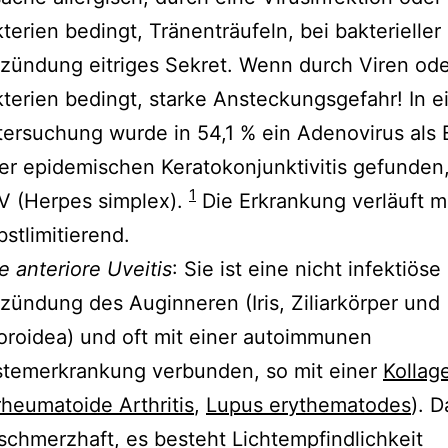
terien bedingt, Tränenträufeln, bei bakterieller
zündung eitriges Sekret. Wenn durch Viren od
terien bedingt, starke Ansteckungsgefahr! In e
ersuchung wurde in 54,1 % ein Adenovirus als 
er epidemischen Keratokonjunktivitis gefunden,
1
V (Herpes simplex).
Die Erkrankung verläuft m
bstlimitierend.
e anteriore Uveitis
: Sie ist eine nicht infektiöse
zündung des Auginneren (Iris, Ziliarkörper und
roidea) und oft mit einer autoimmunen
stemerkrankung verbunden, so mit einer
Kollag
rheumatoide Arthritis
,
Lupus erythematodes
). 
 schmerzhaft, es besteht Lichtempfindlichkeit