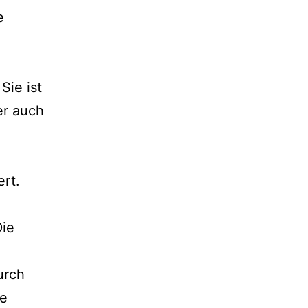
e
Sie ist
er auch
ert.
Die
urch
he