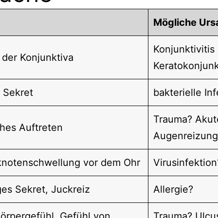
Mögliche Urs
Konjunktivitis
 der Konjunktiva
Keratokonjunkt
s Sekret
bakterielle In
Trauma? Akut
ches Auftreten
Augenreizung
notenschwellung vor dem Ohr
Virusinfektion
es Sekret, Juckreiz
Allergie?
örpergefühl, Gefühl von
Trauma? Ulcu