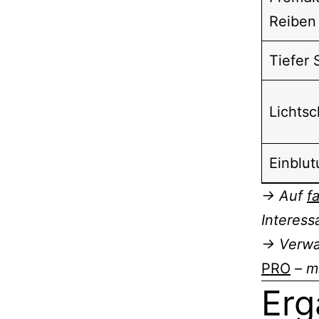
Reiben
Tiefer
Lichts
Einblu
→ Auf
f
Interess
→ Verwal
PRO
– mi
Erg