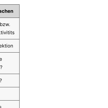
achen
 bzw.
ivitits
fektion
e
?
?
s