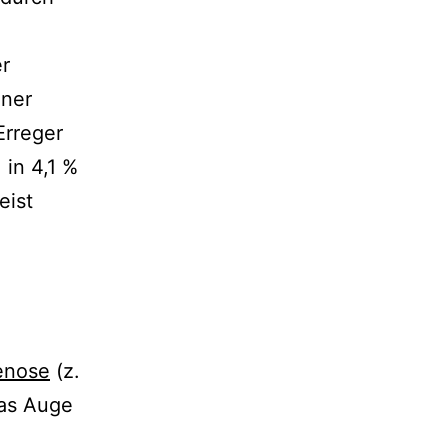
er
iner
Erreger
 in 4,1 %
eist
enose
(z.
Das Auge