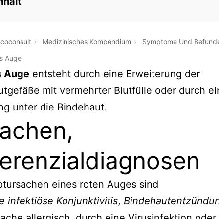
nhalt
coconsult
Medizinisches Kompendium
Symptome Und Befund
s Auge
s Auge
entsteht durch eine Erweiterung der
tgefäße mit vermehrter Blutfülle oder durch ei
ng unter die Bindehaut.
achen,
ferenzialdiagnosen
tursachen eines roten Auges sind
e infektiöse Konjunktivitis
,
Bindehautentzündu
ache allergisch, durch eine Virusinfektion oder