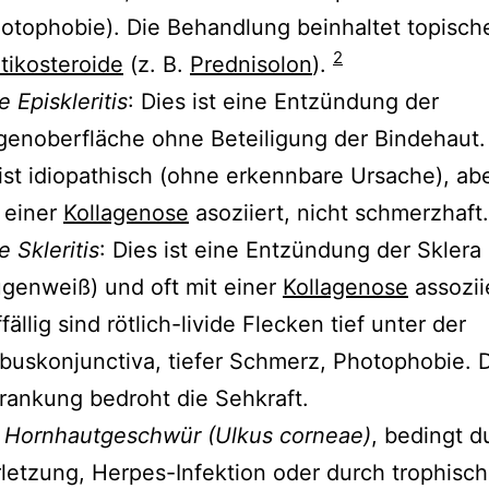
otophobie). Die Behandlung beinhaltet topisch
2
tikosteroide
(z. B.
Prednisolon
).
e Episkleritis
: Dies ist eine Entzündung der
enoberfläche ohne Beteiligung der Bindehaut. 
st idiopathisch (ohne erkennbare Ursache), ab
 einer
Kollagenose
asoziiert, nicht schmerzhaft.
e Skleritis
: Dies ist eine Entzündung der Sklera
genweiß) und oft mit einer
Kollagenose
assozii
fällig sind rötlich-livide Flecken tief unter der
buskonjunctiva, tiefer Schmerz, Photophobie. 
rankung bedroht die Sehkraft.
 Hornhautgeschwür (Ulkus corneae)
, bedingt d
letzung, Herpes-Infektion oder durch trophisc