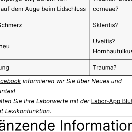
 auf dem Auge beim Lidschluss
corneae?
 Schmerz
Skleritis?
Uveitis?
cheu
Hornhautulku
tung
Trauma?
acebook
informieren wir Sie über Neues und
antes!
ten Sie Ihre Laborwerte mit der
Labor-App Blu
t Lexikonfunktion.
änzende Informatio