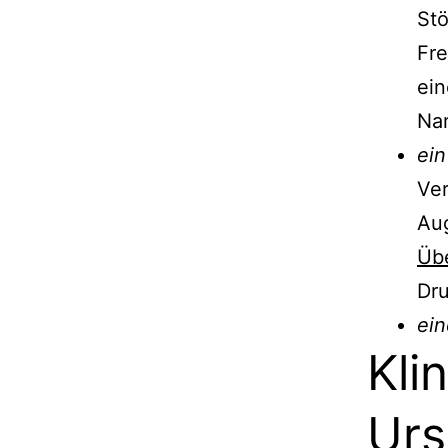
Stö
Fre
ein
Na
ein
Ve
Au
Übe
Dru
ein
Kli
Urs