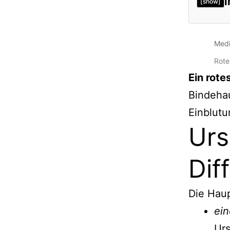
I
[show]
Medi
Rote
Ein rote
Bindehau
Einblutu
Urs
Dif
Die Haup
ein
Urs