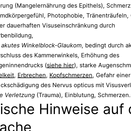
rung (Mangelernährung des Epithels), Schmerz
mdkörpergefühl, Photophobie, Tränenträufeln,
er dauerhaften Visuseinschränkung durch
rbenbildung,
 akutes Winkelblock-Glaukom
, bedingt durch a
rschluss des Kammerwinkels, Erhöhung des
geninnendrucks (
siehe hier
), starke Augenschm
lkeit
,
Erbrechen
,
Kopfschmerzen
, Gefahr einer
ckschädigung des Nervus opticus mit Visusverl
e Verletzung
(Trauma), Einblutung, Schmerzen.
nische Hinweise auf 
ache