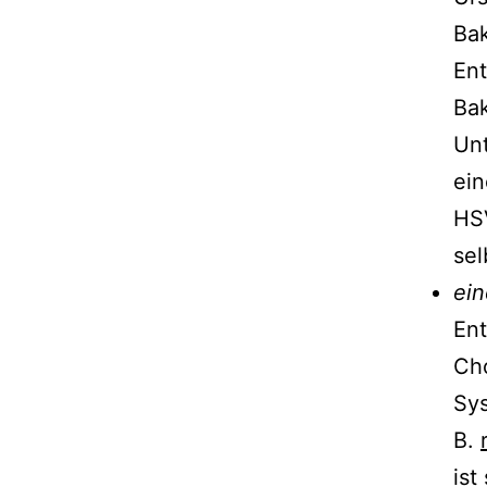
Bak
Ent
Bak
Unt
ein
HS
sel
ein
Ent
Cho
Sy
B.
ist