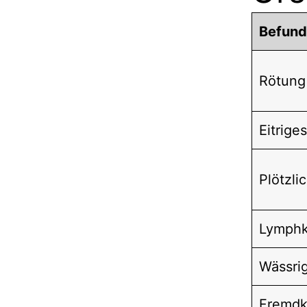
Befund
Rötung
Eitrige
Plötzli
Lymphk
Wässrig
Fremdk