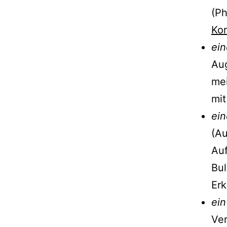
(Ph
Kor
ein
Aug
mei
mit
ein
(Au
Auf
Bul
Erk
ein
Ver