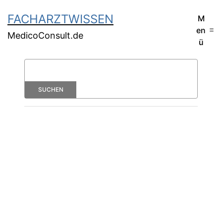
FACHARZTWISSEN
M
en
MedicoConsult.de
ü