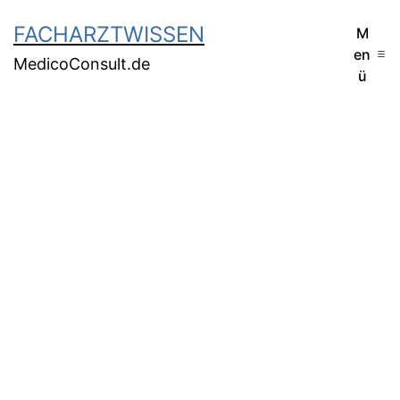
FACHARZTWISSEN
M
en
MedicoConsult.de
ü