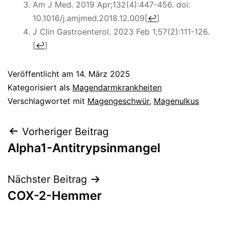
Am J Med. 2019 Apr;132(4):447-456. doi:
10.1016/j.amjmed.2018.12.009
[
↩
]
J Clin Gastroenterol. 2023 Feb 1;57(2):111-126.
[
↩
]
Veröffentlicht am
14. März 2025
Kategorisiert als
Magendarmkrankheiten
Verschlagwortet mit
Magengeschwür
,
Magenulkus
Beitragsnavigation
Vorheriger Beitrag
Alpha1-Antitrypsinmangel
Nächster Beitrag
COX-2-Hemmer