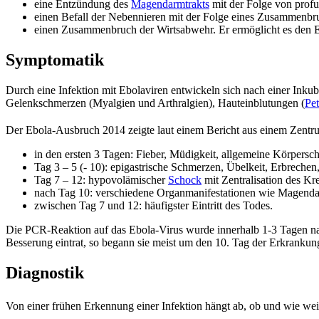
eine Entzündung des
Magendarmtrakts
mit der Folge von prof
einen Befall der Nebennieren mit der Folge eines Zusammenbr
einen Zusammenbruch der Wirtsabwehr. Er ermöglicht es den Eb
Symptomatik
Durch eine Infektion mit Ebolaviren entwickeln sich nach einer Inkub
Gelenkschmerzen (Myalgien und Arthralgien), Hauteinblutungen (
Pe
Der Ebola-Ausbruch 2014 zeigte laut einem Bericht aus einem Zentrum
in den ersten 3 Tagen: Fieber, Müdigkeit, allgemeine Körpersc
Tag 3 – 5 (- 10): epigastrische Schmerzen, Übelkeit, Erbrechen,
Tag 7 – 12: hypovolämischer
Schock
mit Zentralisation des Kre
nach Tag 10: verschiedene Organmanifestationen wie Magendar
zwischen Tag 7 und 12: häufigster Eintritt des Todes.
Die PCR-Reaktion auf das Ebola-Virus wurde innerhalb 1-3 Tagen na
Besserung eintrat, so begann sie meist um den 10. Tag der Erkrankung
Diagnostik
Von einer frühen Erkennung einer Infektion hängt ab, ob und wie weit