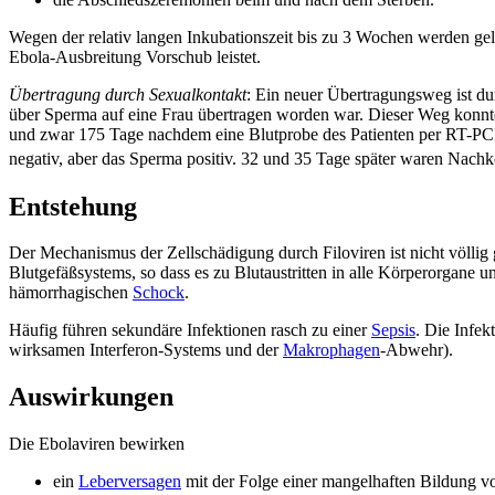
Wegen der relativ langen Inkubationszeit bis zu 3 Wochen werden gele
Ebola-Ausbreitung Vorschub leistet.
Übertragung durch Sexualkontakt
: Ein neuer Übertragungsweg ist du
über Sperma auf eine Frau übertragen worden war. Dieser Weg konnte
und zwar 175 Tage nachdem eine Blutprobe des Patienten per RT-PCR a
negativ, aber das Sperma positiv. 32 und 35 Tage später waren Nach
Entstehung
Der Mechanismus der Zellschädigung durch Filoviren ist nicht völlig
Blutgefäßsystems, so dass es zu Blutaustritten in alle Körperorgan
hämorrhagischen
Schock
.
Häufig führen sekundäre Infektionen rasch zu einer
Sepsis
. Die Infe
wirksamen Interferon-Systems und der
Makrophagen
-Abwehr).
Auswirkungen
Die Ebolaviren bewirken
ein
Leberversagen
mit der Folge einer mangelhaften Bildung 