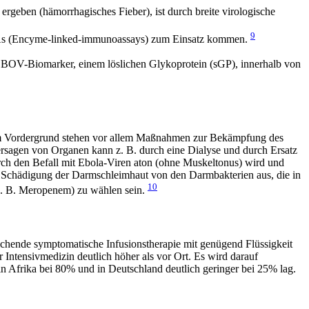
ergeben (hämorrhagisches Fieber), ist durch breite virologische
9
ISAs (Encyme-linked-immunoassays) zum Einsatz kommen.
EBOV-Biomarker, einem löslichen Glykoprotein (sGP), innerhalb von
. Im Vordergrund stehen vor allem Maßnahmen zur Bekämpfung des
rsagen von Organen kann z. B. durch eine Dialyse und durch Ersatz
ch den Befall mit Ebola-Viren aton (ohne Muskeltonus) wird und
bei Schädigung der Darmschleimhaut von den Darmbakterien aus, die in
10
z. B. Meropenem) zu wählen sein.
ichende symptomatische Infusionstherapie mit genügend Flüssigkeit
r Intensivmedizin deutlich höher als vor Ort. Es wird darauf
in Afrika bei 80% und in Deutschland deutlich geringer bei 25% lag.