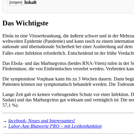
Inhalt
[zeigen]
Das Wichtigste
Ebola ist eine Viruserkrankung, die äußerst schwer und in der Mehrzahl
weltweiten Epidemie (Pandemie) und kann rasch zu einem international
nationale und übernationale Sicherheit bei einer Ausbreitung auf de
Falles einer Infektion erforderlich. Entscheidend ist der frühe Verdach
Das Ebola- und das Marburgvirus (beides RNA-Viren) rufen in der S
Fledermäuse, die von Einheimischen verzehrt werden. Verbreiten kann 
Die symptomlose Vorphase kann bis zu 3 Wochen dauern. Dann beginne
Patienten können nur symptomatisch behandelt werden. Die Todesrate
Lange Zeit gab es keinen vorbeugenden Schutz vor einer Infektion. D
Sudan) und das Marburgvirus gut wirksam und verträglich ist: Die
57,1 %).
→
facebook: Neues und Interessantes!
→
Labor-App Blutwerte PRO – mit Lexikonfunktion