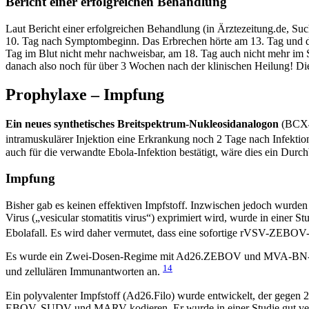
Bericht einer erfolgreichen Behandlung
Laut Bericht einer erfolgreichen Behandlung (in Ärztezeitung.de, S
10. Tag nach Symptombeginn. Das Erbrechen hörte am 13. Tag und di
Tag im Blut nicht mehr nachweisbar, am 18. Tag auch nicht mehr im 
danach also noch für über 3 Wochen nach der klinischen Heilung! Di
Prophylaxe – Impfung
Ein neues synthetisches Breitspektrum-Nukleosidanalogon
(BCX44
intramuskulärer Injektion eine Erkrankung noch 2 Tage nach Infekt
auch für die verwandte Ebola-Infektion bestätigt, wäre dies ein Durc
Impfung
Bisher gab es keinen effektiven Impfstoff. Inzwischen jedoch wurden
Virus („vesicular stomatitis virus“) exprimiert wird, wurde in einer
Ebolafall. Es wird daher vermutet, dass eine sofortige rVSV-ZEBO
Es wurde ein Zwei-Dosen-Regime mit Ad26.ZEBOV und MVA-BN-Filo ent
14
und zellulären Immunantworten an.
Ein polyvalenter Impfstoff (Ad26.Filo) wurde entwickelt, der gegen 2
EBOV, SUDV und MARV kodieren. Er wurde in einer Studie gut vert