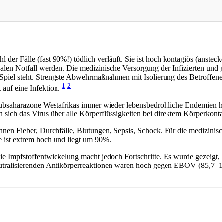
 der Fälle (fast 90%!) tödlich verläuft. Sie ist hoch kontagiös (ansteck
en Notfall werden. Die medizinische Versorgung der Infizierten und gl
m Spiel steht. Strengste Abwehrmaßnahmen mit Isolierung des Betroffen
1
2
t auf eine Infektion.
ubsaharazone Westafrikas immer wieder lebensbedrohliche Endemien he
sich das Virus über alle Körperflüssigkeiten bei direktem Körperkonta
n Fieber, Durchfälle, Blutungen, Sepsis, Schock. Für die medizinisch
 ist extrem hoch und liegt um 90%.
ie Impfstoffentwickelung macht jedoch Fortschritte. Es wurde gezeigt,
 neutralisierenden Antikörperreaktionen waren hoch gegen EBOV (85