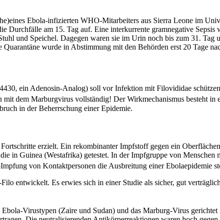
uche)eines Ebola-infizierten WHO-Mitarbeiters aus Sierra Leone im Un
e Durchfälle am 15. Tag auf. Eine interkurrente gramnegative Sepsis
Stuhl und Speichel. Dagegen waren sie im Urin noch bis zum 31. Tag u
e Quarantäne wurde in Abstimmung mit den Behörden erst 20 Tage nach 
30, ein Adenosin-Analog) soll vor Infektion mit Filovididae schütze
ion mit dem Marburgvirus vollständig! Der Wirkmechanismus besteht 
hbruch in der Beherrschung einer Epidemie.
 Fortschritte erzielt. Ein rekombinanter Impfstoff gegen ein Oberflä
 Studie in Guinea (Westafrika) getestet. In der Impfgruppe von Menschen
V-Impfung von Kontaktpersonen die Ausbreitung einer Ebolaepidemie 
wickelt. Es erwies sich in einer Studie als sicher, gut verträglic
 Ebola-Virustypen (Zaire und Sudan) und das Marburg-Virus gerichtet i
ragen. Die neutralisierenden Antikörperreaktionen waren hoch geg