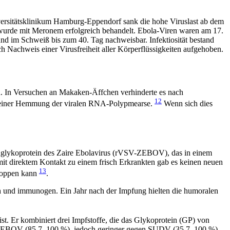
iversitätsklinikum Hamburg-Eppendorf sank die hohe Viruslast ab dem
 wurde mit Meronem erfolgreich behandelt. Ebola-Viren waren am 17.
nd im Schweiß bis zum 40. Tag nachweisbar. Infektiosität bestand
Nachweis einer Virusfreiheit aller Körperflüssigkeiten aufgehoben.
n. In Versuchen an Makaken-Äffchen verhinderte es nach
12
in einer Hemmung der viralen RNA-Polypmearse.
Wenn sich dies
chenglykoprotein des Zaire Ebolavirus (rVSV-ZEBOV), das in einem
 mit direktem Kontakt zu einem frisch Erkrankten gab es keinen neuen
13
stoppen kann
.
h und immunogen. Ein Jahr nach der Impfung hielten die humoralen
st. Er kombiniert drei Impfstoffe, die das Glykoprotein (GP) von
en EBOV (85,7–100 %), jedoch geringer gegen SUDV (35,7–100 %)