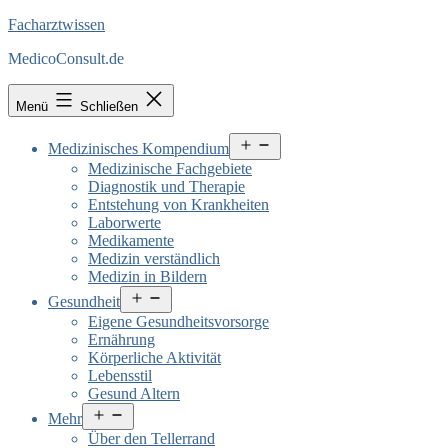
Facharztwissen
MedicoConsult.de
Menü
Schließen
Menü
Medizinisches Kompendium
öffnen
Medizinische Fachgebiete
Diagnostik und Therapie
Entstehung von Krankheiten
Laborwerte
Medikamente
Medizin verständlich
Medizin in Bildern
Menü
Gesundheit
öffnen
Eigene Gesundheitsvorsorge
Ernährung
Körperliche Aktivität
Lebensstil
Gesund Altern
Menü
Mehr
öffnen
Über den Tellerrand