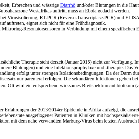
elkeit, Erbrechen und wässrige
Diarrhö
und/oder Blutungen in die Haut 
ubsaharazone Westafrikas auftritt, muss an Ebola gedacht werden.
 wobei Virusisolierung, RT-PCR (Reverse-Transcriptase-PCR) und EL
f auftreten, eignet sich nicht für eine Frühdiagnostik.
 Mikroring-Resonatorsensoren in Verbindung mit einem spezifischen 
rsächliche Therapie steht derzeit (Januar 2015) nicht zur Verfügung
nere Blutungen) und eine Infektionsprophylaxe und -therapie. Das Ve
lung erfolgt unter strengen Isolationsbedingungen. Da der Darm dur
itsersatz nur parenteral erfolgen. Die sekundären Infektionen gehen 
en. Oft wird ein entsprechend wirksames Breitspektrumantibiotikum (
r Erfahrungen der 2013/2014er Epidemie in Afrika aufzeigt, die ausre
berlebensrate ausgeflogener Patienten in Kliniken mit hochspezialisierte
nfektion mit dem nahe verwandten Marburg-Virus beim letzten Ausbruch 