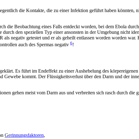
gentlich die Kontakte, die zu einer Infektion geführt haben könnten, n
rch die Beobachtung eines Falls entdeckt worden, bei dem Ebola durch
 durch den speziellen Typ einer ansonsten in der Umgebung nicht iden
ls negativ getestet und er als geheilt entlassen worden worden war. 
6
kontrollen auch des Spermas negativ
!
 geklärt. Es führt im Endeffekt zu einer Aushebelung des körpereigene
e und Gewebe kommt. Der Flüssigkeitsverlust über den Darm und der inn
ktionen gehen meist vom Darm aus und verbreiten sich rasch durch die
von
Gerinnungsfaktoren
,