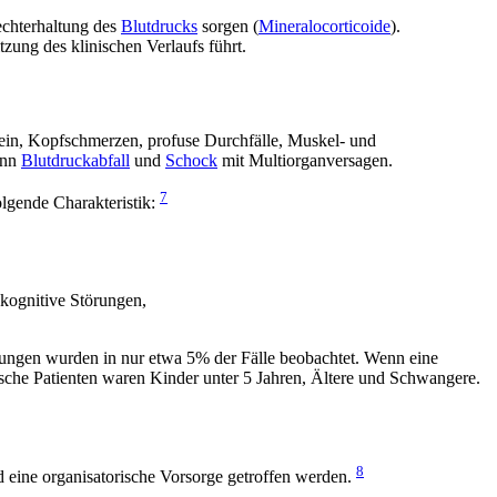
echterhaltung des
Blutdrucks
sorgen (
Mineralocorticoide
).
ung des klinischen Verlaufs führt.
ein, Kopfschmerzen, profuse Durchfälle, Muskel- und
ann
Blutdruckabfall
und
Schock
mit Multiorganversagen.
7
olgende Charakteristik:
kognitive Störungen,
tungen wurden in nur etwa 5% der Fälle beobachtet. Wenn eine
tische Patienten waren Kinder unter 5 Jahren, Ältere und Schwangere.
8
d eine organisatorische Vorsorge getroffen werden.