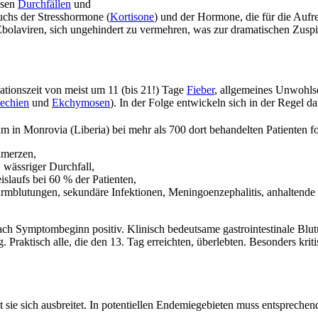
usen
Durchfällen
und
uchs der Stresshormone (
Kortisone
) und der Hormone, die für die Aufr
olaviren, sich ungehindert zu vermehren, was zur dramatischen Zuspitz
ationszeit von meist um 11 (bis 21!) Tage
Fieber
, allgemeines Unwohls
techien
und
Ekchymosen
). In der Folge entwickeln sich in der Regel d
 in Monrovia (Liberia) bei mehr als 700 dort behandelten Patienten f
hmerzen,
 wässriger Durchfall,
islaufs bei 60 % der Patienten,
mblutungen, sekundäre Infektionen, Meningoenzephalitis, anhaltende 
ch Symptombeginn positiv. Klinisch bedeutsame gastrointestinale Blu
. Praktisch alle, die den 13. Tag erreichten, überlebten. Besonders kri
 sie sich ausbreitet. In potentiellen Endemiegebieten muss entsprechen