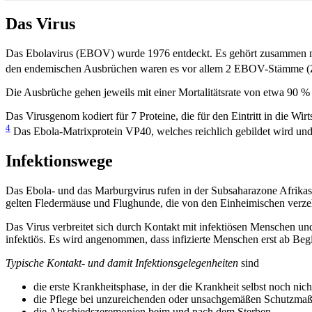
Das Virus
Das Ebolavirus (EBOV) wurde 1976 entdeckt. Es gehört zusammen mit
den endemischen Ausbrüchen waren es vor allem 2 EBOV-Stämme (
Die Ausbrüche gehen jeweils mit einer Mortalitätsrate von etwa 90 
Das Virusgenom kodiert für 7 Proteine, die für den Eintritt in die Wir
4
Das Ebola-Matrixprotein VP40, welches reichlich gebildet wird und 
Infektionswege
Das Ebola- und das Marburgvirus rufen in der Subsaharazone Afrikas
gelten Fledermäuse und Flughunde, die von den Einheimischen verzehr
Das Virus verbreitet sich durch Kontakt mit infektiösen Menschen und
infektiös. Es wird angenommen, dass infizierte Menschen erst ab Beg
Typische Kontakt- und damit Infektionsgelegenheiten
sind
die erste Krankheitsphase, in der die Krankheit selbst noch nicht 
die Pflege bei unzureichenden oder unsachgemäßen Schutzm
die Abschiedszeremonien beim und nach dem Sterben.