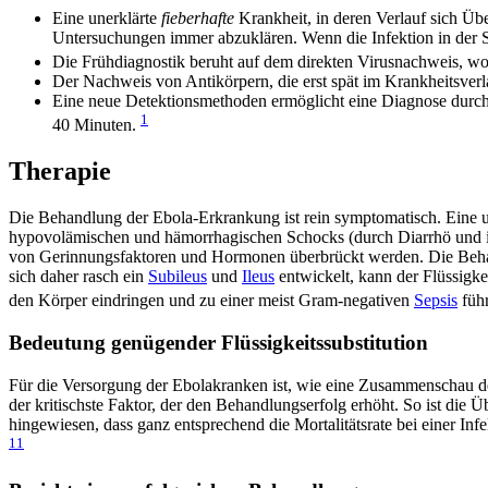
Eine unerklärte
fieberhafte
Krankheit, in deren Verlauf sich Üb
Untersuchungen immer abzuklären. Wenn die Infektion in der S
Die Frühdiagnostik beruht auf dem direkten Virusnachweis,
Der Nachweis von Antikörpern, die erst spät im Krankheitsverlau
Eine neue Detektionsmethoden ermöglicht eine Diagnose durch
1
40 Minuten.
Therapie
Die Behandlung der Ebola-Erkrankung ist rein symptomatisch. Eine u
hypovolämischen und hämorrhagischen Schocks (durch Diarrhö und in
von Gerinnungsfaktoren und Hormonen überbrückt werden. Die Behand
sich daher rasch ein
Subileus
und
Ileus
entwickelt, kann der Flüssigke
den Körper eindringen und zu einer meist Gram-negativen
Sepsis
führ
Bedeutung genügender Flüssigkeitssubstitution
Für die Versorgung der Ebolakranken ist, wie eine Zusammenschau de
der kritischste Faktor, der den Behandlungserfolg erhöht. So ist die Ü
hingewiesen, dass ganz entsprechend die Mortalitätsrate bei einer I
11