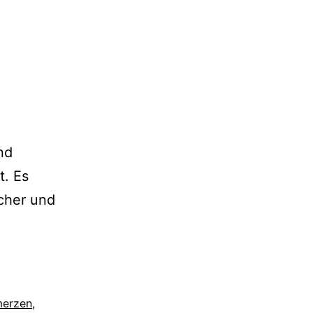
nd
t. Es
cher und
merzen
,