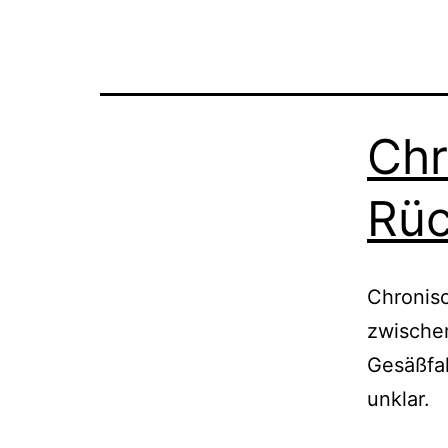
Chr
Rü
Chronis
zwische
Gesäßfal
unklar.