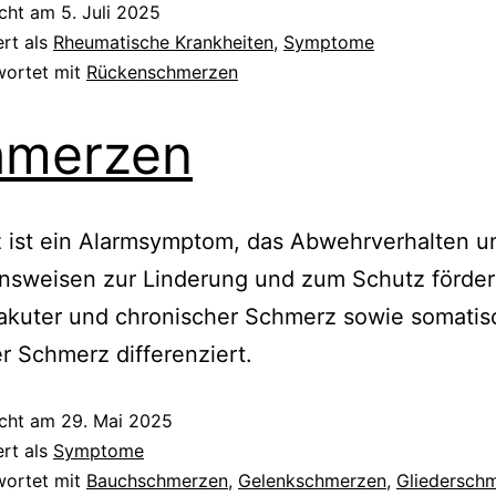
icht am
5. Juli 2025
ert als
Rheumatische Krankheiten
,
Symptome
wortet mit
Rückenschmerzen
hmerzen
 ist ein Alarmsymptom, das Abwehrverhalten u
nsweisen zur Linderung und zum Schutz förder
akuter und chronischer Schmerz sowie somatis
er Schmerz differenziert.
icht am
29. Mai 2025
ert als
Symptome
wortet mit
Bauchschmerzen
,
Gelenkschmerzen
,
Gliedersch