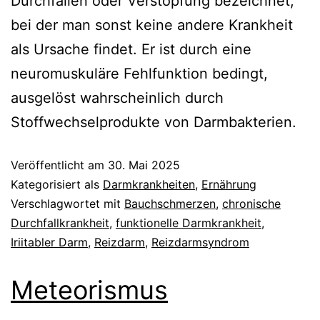
Durchfällen oder Verstopfung bezeichnet,
bei der man sonst keine andere Krankheit
als Ursache findet. Er ist durch eine
neuromuskuläre Fehlfunktion bedingt,
ausgelöst wahrscheinlich durch
Stoffwechselprodukte von Darmbakterien.
Veröffentlicht am
30. Mai 2025
Kategorisiert als
Darmkrankheiten
,
Ernährung
Verschlagwortet mit
Bauchschmerzen
,
chronische
Durchfallkrankheit
,
funktionelle Darmkrankheit
,
Iriitabler Darm
,
Reizdarm
,
Reizdarmsyndrom
Meteorismus