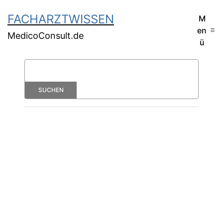
FACHARZTWISSEN
M
en
MedicoConsult.de
ü