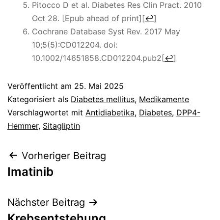
Pitocco D et al. Diabetes Res Clin Pract. 2010
Oct 28. [Epub ahead of print]
[
↩
]
Cochrane Database Syst Rev. 2017 May
10;5(5):CD012204. doi:
10.1002/14651858.CD012204.pub2
[
↩
]
Veröffentlicht am
25. Mai 2025
Kategorisiert als
Diabetes mellitus
,
Medikamente
Verschlagwortet mit
Antidiabetika
,
Diabetes
,
DPP4-
Hemmer
,
Sitagliptin
Beitragsnavigation
Vorheriger Beitrag
Imatinib
Nächster Beitrag
Krebsentstehung