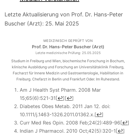
Letzte Aktualisierung von Prof. Dr. Hans-Peter
Buscher (Arzt):
25. Mai 2025
MEDIZINISCH GEPRÜFT VON
Prof. Dr. Hans-Peter Buscher (Arzt)
Letzte medizinische Prüfung:
25.05.2025
Studium in Freiburg und Wien, biochemische Forschung in Bochum,
klinische Ausbildung und Forschung an Universitätsklinik Freiburg,
Facharzt für Innere Medizin und Gastroenterologie, Habilitation in
Freiburg. Chefarzt in Berlin und Frankfurt Oder. Im Ruhestand.
Am J Health Syst Pharm. 2008 Mar
15;65(6):521-31
[
↩
]
[
↩
]
Diabetes Obes Metab. 2011 Jan 12. doi:
10.1111/j.1463-1326.2011.01362.x.
[
↩
]
Curr Med Res Opin. 2008 Feb;24(2):489-96
[
↩
]
Indian J Pharmacol. 2010 Oct;42(5):320-1
[
↩
]