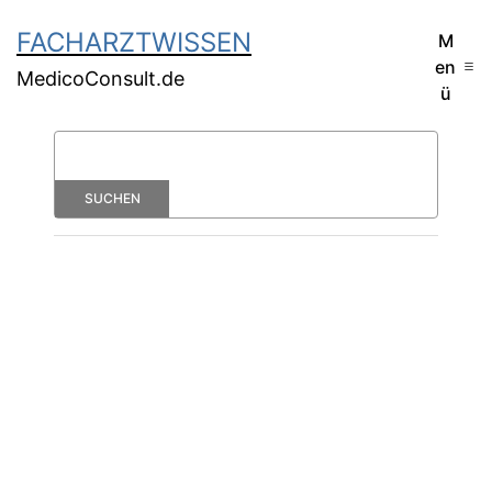
FACHARZTWISSEN
M
en
MedicoConsult.de
ü