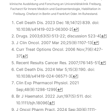
klinische Ausbildung und Forschung an Universitätsklinik Freiburg,
Facharzt für Innere Medizin und Gastroenterologie, Habilitation in
Freiburg. Chefarzt in Berlin und Frankfurt Oder. Im Ruhestand.
Cell Death Dis. 2023 Dec 18;14(12):839. doi:
10.1038/s41419-023-06300-2
[
↩
]
Drugs. 2003;63(5):513-22; discussion 523-4
[
↩
]
J Clin Oncol. 2007 Mar 20;25(9):1107-13
[
↩
]
Curr Treat Options Oncol. 2006 Nov;7(6):427-
37
[
↩
]
Recent Results Cancer Res. 2007;176:145-51
[
↩
]
Cell Death Dis. 2024 Mar 5;15(3):190. doi:
10.1038/s41419-024-06571-3
[
↩
]
Clin Exp Pharmacol Physiol. 2021
Sep;48(9):1298-1299
[
↩
]
Br J Haematol. 2022 Jun;197(5):511. doi:
10.1111/bjh.18096
[
↩
]
J Oncol Pharm Pract. 2024 Sep;30(6):1111-