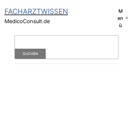
FACHARZTWISSEN
M
en
MedicoConsult.de
ü