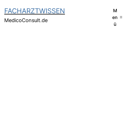
FACHARZTWISSEN
M
en
MedicoConsult.de
ü