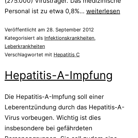
(275.000) Virusträger. Das medizinische
Hepatitis-
Personal ist zu etwa 0,8%…
weiterlesen
C-
Veröffentlicht am
28. September 2012
Vorbeugung
Kategorisiert als
Infektionskrankheiten
,
Leberkrankheiten
Verschlagwortet mit
Hepatitis C
Hepatitis-A-Impfung
Die Hepatitis-A-Impfung soll einer
Leberentzündung durch das Hepatitis-A-
Virus vorbeugen. Wichtig ist dies
insbesondere bei gefährdeten