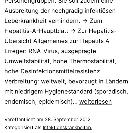
Personengruppen. Sie soll zudem eine
Ausbreitung der hochgradig infektiösen
Leberkrankheit verhindern. -> Zum
Hepatitis-A-Hauptblatt -> Zur Hepatitis-
Übersicht Allgemeines zur Hepatits A
Erreger: RNA-Virus, ausgeprägte
Umweltstabilität, hohe Thermostabilität,
hohe Desinfektionsmittelresistenz.
Verbreitung: weltweit, bevorzugt in Ländern
mit niedrigem Hygienestandard (sporadisch,
Hepatitis-
endemisch, epidemisch)…
weiterlesen
A-
Veröffentlicht am
28. September 2012
Impfung
Kategorisiert als
Infektionskrankheiten
,