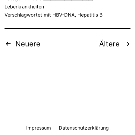
Leberkrankheiten
Verschlagwortet mit
HBV-DNA
,
Hepatitis B
Seitennummerierung
Neuere
Ältere
der
Beiträge
Impressum
Datenschutzerklärung