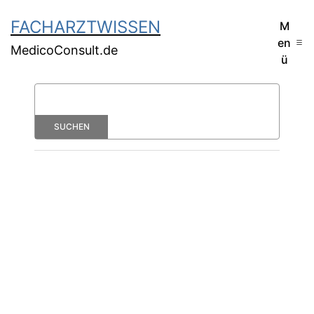
FACHARZTWISSEN
M
en
MedicoConsult.de
ü