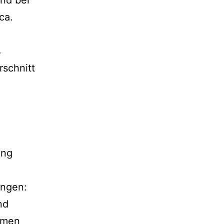
ca.
%
rschnitt
ung
ungen:
nd
eimen