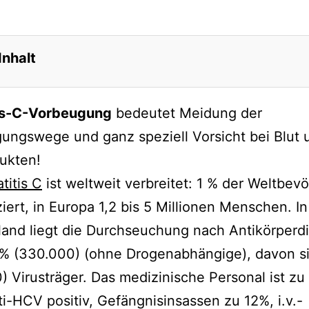
Inhalt
ragung
is-C-Vorbeugung
bedeutet Meidung der
s Risiko
ungswege und ganz speziell Vorsicht bei Blut 
riges Risiko
ukten!
tragung in medizinischen Einrichtungen
titis C
ist weltweit verbreitet: 1 % der Weltbev
tragung in Gemeinschaftseinrichtungen
iziert, in Europa 1,2 bis 5 Millionen Menschen. In
ugung
and liegt die Durchseuchung nach Antikörperd
ention in medizinischen Bereichen :
4% (330.000) (ohne Drogenabhängige), davon s
transfusionen:
) Virusträger. Das medizinische Personal ist zu
i-HCV positiv, Gefängnisinsassen zu 12%, i.v.-
ise