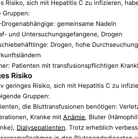
s Risiko, sich mit Hepatitis C zu infizieren, hab
e Gruppen:
v.-Drogenabhängige: gemeinsame Nadeln
raf- und Untersuchungsgefangene, Drogen
chiebehäftlinge: Drogen, hohe Durchseuchung
kunftsländern
her: Patienten mit transfusionspflichtigen Kran
ges Risiko
iv geringes Risiko, sich mit Hepatitis C zu infizi
olgende Gruppen:
ienten, die Bluttransfusionen benötigen: Verle
rationen, Kranke mit
Anämie
, Bluter (Hämophil
anke),
Dialysepatienten
. Trotz erheblich verbess
rsorgemaßnahmen in den Blutspendediensten u