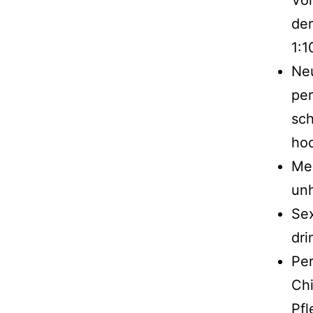
der
1:1
Ne
per
sch
hoc
Men
un
Se
dr
Per
Chi
Pfl