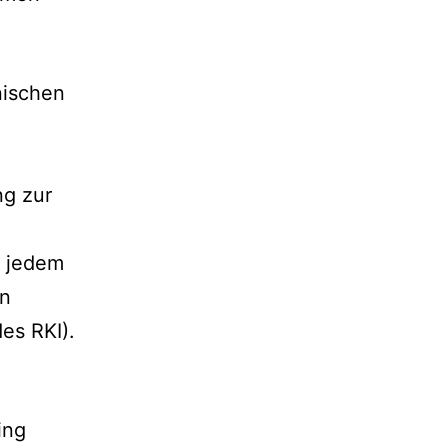
nischen
ng zur
n jedem
en
es RKI).
ing