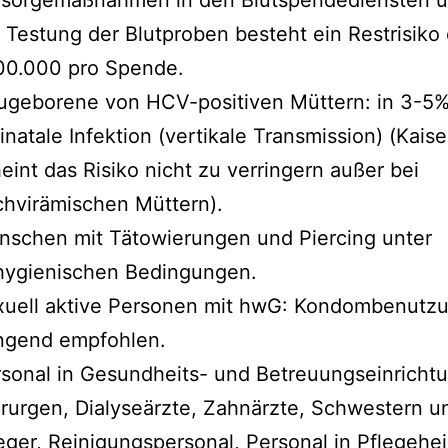
 Testung der Blutproben besteht ein Restrisiko 
00.000 pro Spende.
ugeborene von HCV-positiven Müttern: in 3-5
inatale Infektion (vertikale Transmission) (Kaise
eint das Risiko nicht zu verringern außer bei
hvirämischen Müttern).
schen mit Tätowierungen und Piercing unter
hygienischen Bedingungen.
xuell aktive Personen mit hwG: Kondombenutz
ingend empfohlen.
sonal in Gesundheits- und Betreuungseinricht
rurgen, Dialyseärzte, Zahnärzte, Schwestern u
eger, Reinigungspersonal, Personal in Pflegeh