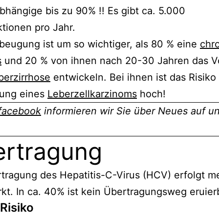
hängige bis zu 90% !! Es gibt ca. 5.000
s für Patienten
tionen pro Jahr.
beugung ist um so wichtiger, als 80 % eine
chr
s
und 20 % von ihnen nach 20-30 Jahren das Vo
berzirrhose
entwickeln. Bei ihnen ist das Risiko 
lung eines
Leberzellkarzinoms
hoch!
facebook
informieren wir Sie über Neues auf u
rtragung
tragung des Hepatitis-C-Virus (HCV) erfolgt me
t. In ca. 40% ist kein Übertragungsweg eruier
Risiko