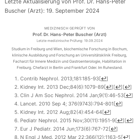
Letzte Aktualisierung von Prof. Dr. Hans-Peter
Buscher (Arzt):
19. September 2024
MEDIZINISCH GEPRÜFT VON
Prof. Dr. Hans-Peter Buscher (Arzt)
Letzte medizinische Prüfung:
19.09.2024
Studium in Freiburg und Wien, biochemische Forschung in Bochum,
klinische Ausbildung und Forschung an Universitätsklinik Freiburg,
Facharzt für Innere Medizin und Gastroenterologie, Habilitation in
Freiburg. Chefarzt in Berlin und Frankfurt Oder. Im Ruhestand.
Contrib Nephrol. 2013;181:185-93
[
↩
]
Kidney Int. 2013 Dec;84(6):1079-89
[
↩
]
[
↩
]
[
↩
]
Clin J Am Soc Nephrol. 2014 Jan;9(1):46-53
[
↩
]
Lancet. 2010 Sep 4; 376(9743):794-801
[
↩
]
Kidney Int. 2012 Aug;82(4):454-64
[
↩
]
Pediatr Nephrol. 2015 Nov;30(11):1951-9
[
↩
]
[
↩
]
Eur J Pediatr. 2014 Jun;173(6):767-72
[
↩
]
N Engl J Med. 2012 Mar 22;366(12):1163-5
[
↩
]