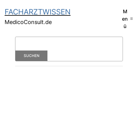
FACHARZTWISSEN
M
en
MedicoConsult.de
ü