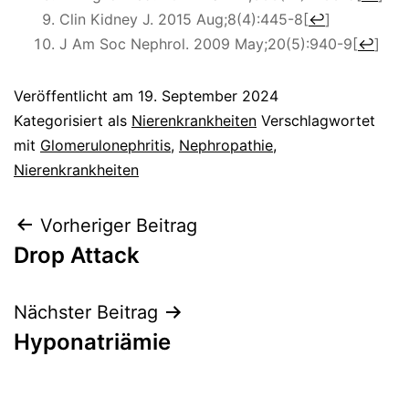
Clin Kidney J. 2015 Aug;8(4):445-8
[
↩
]
J Am Soc Nephrol. 2009 May;20(5):940-9
[
↩
]
Veröffentlicht am
19. September 2024
Kategorisiert als
Nierenkrankheiten
Verschlagwortet
mit
Glomerulonephritis
,
Nephropathie
,
Nierenkrankheiten
Beitragsnavigation
Vorheriger Beitrag
Drop Attack
Nächster Beitrag
Hyponatriämie