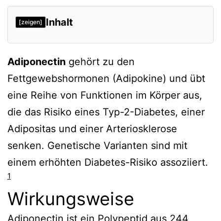
Inhalt
[zeigen]
Wirkungsweise
Adiponectin
gehört zu den
Organspezifische Wirkungen
Fettgewebshormonen (Adipokine) und übt
Bedeutung bei Krankheiten
eine Reihe von Funktionen im Körper aus,
Adiponectin als Risikomarker für
die das Risiko eines Typ-2-Diabetes, einer
Diabetes und Prädiabetes
Adipositas und einer Arteriosklerose
Verweise
senken. Genetische Varianten sind mit
einem erhöhten Diabetes-Risiko assoziiert.
1
Wirkungsweise
Adiponectin ist ein Polypeptid aus 244