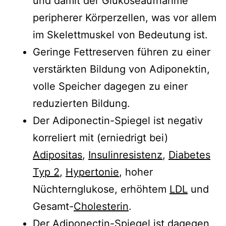
und damit der Glukoseaufnahme
peripherer Körperzellen, was vor allem
im Skelettmuskel von Bedeutung ist.
Geringe Fettreserven führen zu einer
verstärkten Bildung von Adiponektin,
volle Speicher dagegen zu einer
reduzierten Bildung.
Der Adiponectin-Spiegel ist negativ
korreliert mit (erniedrigt bei)
Adipositas
,
Insulinresistenz
,
Diabetes
Typ 2
,
Hypertonie
, hoher
Nüchternglukose, erhöhtem
LDL
und
Gesamt-
Cholesterin
.
Der Adiponectin-Spiegel ist dagegen