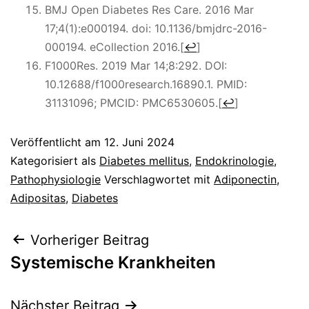
BMJ Open Diabetes Res Care. 2016 Mar
17;4(1):e000194. doi: 10.1136/bmjdrc-2016-
000194. eCollection 2016.
[
↩
]
F1000Res. 2019 Mar 14;8:292. DOI:
10.12688/f1000research.16890.1. PMID:
31131096; PMCID: PMC6530605.
[
↩
]
Veröffentlicht am
12. Juni 2024
Kategorisiert als
Diabetes mellitus
,
Endokrinologie
,
Pathophysiologie
Verschlagwortet mit
Adiponectin
,
Adipositas
,
Diabetes
Beitragsnavigation
Vorheriger Beitrag
Systemische Krankheiten
Nächster Beitrag