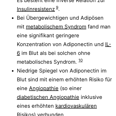
Es besteht eine inverse Relation zur
9
Insulinresistenz
.
Bei Übergewichtigen und Adipösen
mit
metabolischem Syndrom
fand man
eine signifikant geringere
Konzentration von Adiponectin und
IL-
6
im Blut als bei solchen ohne
10
metabolisches Syndrom.
Niedrige Spiegel von Adiponectin im
Blut sind mit einem erhöhten Risiko für
eine
Angiopathie
(so einer
diabetischen Angiopathie
inklusive
eines erhöhten
kardiovaskulären
Risikos
) verbunden.