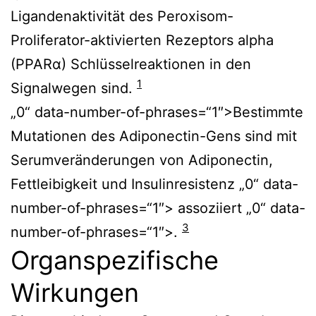
Ligandenaktivität des Peroxisom-
Proliferator-aktivierten Rezeptors alpha
(PPARα) Schlüsselreaktionen in den
1
Signalwegen sind.
„0“ data-number-of-phrases=“1″>Bestimmte
Mutationen des Adiponectin-Gens sind mit
Serumveränderungen von Adiponectin,
Fettleibigkeit und Insulinresistenz „0“ data-
number-of-phrases=“1″> assoziiert „0“ data-
3
number-of-phrases=“1″>.
Organspezifische
Wirkungen