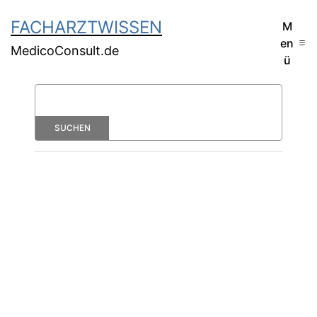
FACHARZTWISSEN
M
en
MedicoConsult.de
ü