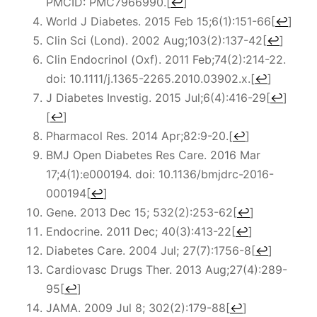
PMCID: PMC7966990.
[
↩
]
World J Diabetes. 2015 Feb 15;6(1):151-66
[
↩
]
Clin Sci (Lond). 2002 Aug;103(2):137-42
[
↩
]
Clin Endocrinol (Oxf). 2011 Feb;74(2):214-22.
doi: 10.1111/j.1365-2265.2010.03902.x.
[
↩
]
J Diabetes Investig. 2015
Jul
;
6
(4):416-29
[
↩
]
[
↩
]
Pharmacol Res. 2014 Apr;82:9-20.
[
↩
]
BMJ Open Diabetes Res Care. 2016 Mar
17;4(1):e000194. doi: 10.1136/bmjdrc-2016-
000194
[
↩
]
Gene. 2013 Dec 15; 532(2):253-62
[
↩
]
Endocrine. 2011 Dec; 40(3):413-22
[
↩
]
Diabetes Care. 2004 Jul; 27(7):1756-8
[
↩
]
Cardiovasc Drugs Ther. 2013 Aug;27(4):289-
95
[
↩
]
JAMA. 2009 Jul 8; 302(2):179-88
[
↩
]