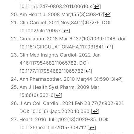
10.1111/j.1747-0803.2011.00610.x
[
↩
]
Am Heart J. 2008 Mar;155(3):408-17
[
↩
]
Clin Cardiol. 2011 Nov;34(11):672-6. DOI:
10.1002/clc.20957.
[
↩
]
Circulation.
2018 Mar 6;137(10):1039-1048. doi:
10.1161/CIRCULATIONAHA.117.031841.
[
↩
]
Clin Med Insights Cardiol. 2022 Jan
4;16:11795468211065782. DOI:
10.1177/11795468211065782
[
↩
]
Ann Pharmacother. 2010 Mar;44(3):590-3
[
↩
]
Am J Health Syst Pharm. 2009 Mar
15;66(6):562-6
[
↩
]
J Am Coll Cardiol. 2021 Feb 23;77(7):902-921.
DOI: 10.1016/j.jacc.2020.10.060.
[
↩
]
Heart. 2016 Jul 1;102(13):1029-35. DOI:
10.1136/heartjnl-2015-308712.
[
↩
]