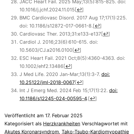
JACC Heart Fail. 2025 May;13(5):815-825. doi:
10.1016/j.jchf.2024.11.015
[
↩
]
BMC Cardiovasc Disord.
2017 Aug 17;17(1):225.
doi: 10.1186/s12872-017-0661-8.
[
↩
]
Cardiovasc Ther
. 2013;
31
:e133-e137
[
↩
]
Cardiol J. 2016;23(6):610-615. doi:
10.5603/CJ.a2016.0100
[
↩
]
ESC Heart Fail. 2021 Oct;8(5):4360-4363. doi:
10.1002/ehf2.13486
[
↩
]
J Med Life. 2020 Jan-Mar;13(1):3-7.
doi:
10.25122/jml-2018-0067
[
↩
]
Int J Emerg Med. 2024 Feb 15;17(1):22.
doi:
10.1186/s12245-024-00595-4
.
[
↩
]
Veröffentlicht am
17. Februar 2025
Kategorisiert als
Herzkrankheiten
Verschlagwortet mit
Akutes Koronarsyndrom
,
Tako-Tsubo-Kardiomyopathie