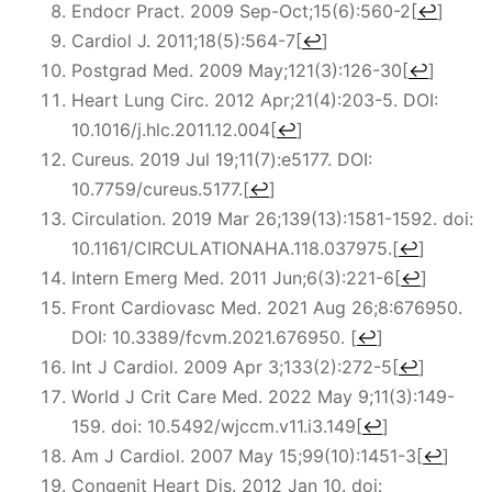
Endocr Pract. 2009 Sep-Oct;15(6):560-2
[
↩
]
Cardiol J. 2011;18(5):564-7
[
↩
]
Postgrad Med. 2009 May;121(3):126-30
[
↩
]
Heart Lung Circ. 2012 Apr;21(4):203-5. DOI:
10.1016/j.hlc.2011.12.004
[
↩
]
Cureus. 2019 Jul 19;11(7):e5177. DOI:
10.7759/cureus.5177.
[
↩
]
Circulation.
2019 Mar 26;139(13):1581-1592. doi:
10.1161/CIRCULATIONAHA.118.037975.
[
↩
]
Intern Emerg Med. 2011 Jun;6(3):221-6
[
↩
]
Front Cardiovasc Med. 2021 Aug 26;8:676950.
DOI: 10.3389/fcvm.2021.676950.
[
↩
]
Int J Cardiol. 2009 Apr 3;133(2):272-5
[
↩
]
World J Crit Care Med. 2022 May 9;11(3):149-
159. doi: 10.5492/wjccm.v11.i3.149
[
↩
]
Am J Cardiol. 2007 May 15;99(10):1451-3
[
↩
]
Congenit Heart Dis. 2012 Jan 10. doi: