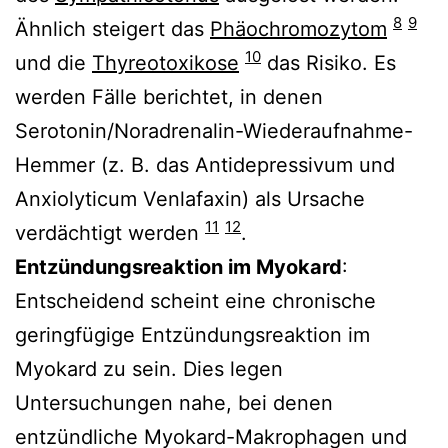
8
9
Ähnlich steigert das
Phäochromozytom
10
und die
Thyreotoxikose
das Risiko. Es
werden Fälle berichtet, in denen
Serotonin/Noradrenalin-Wiederaufnahme-
Hemmer (z. B. das Antidepressivum und
Anxiolyticum Venlafaxin) als Ursache
11
12
verdächtigt werden
.
Entzündungsreaktion im Myokard
:
Entscheidend scheint eine chronische
geringfügige Entzündungsreaktion im
Myokard zu sein. Dies legen
Untersuchungen nahe, bei denen
entzündliche
Myokard-Makrophagen und