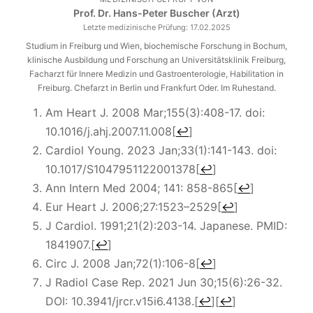
Prof. Dr. Hans-Peter Buscher (Arzt)
Letzte medizinische Prüfung:
17.02.2025
Studium in Freiburg und Wien, biochemische Forschung in Bochum,
klinische Ausbildung und Forschung an Universitätsklinik Freiburg,
Facharzt für Innere Medizin und Gastroenterologie, Habilitation in
Freiburg. Chefarzt in Berlin und Frankfurt Oder. Im Ruhestand.
Am Heart J. 2008 Mar;155(3):408-17. doi:
10.1016/j.ahj.2007.11.008
[
↩
]
Cardiol Young. 2023 Jan;33(1):141-143. doi:
10.1017/S1047951122001378
[
↩
]
Ann Intern Med 2004; 141: 858-865
[
↩
]
Eur Heart J. 2006;27:1523–2529
[
↩
]
J Cardiol. 1991;21(2):203-14. Japanese. PMID:
1841907.
[
↩
]
Circ J. 2008 Jan;72(1):106-8
[
↩
]
J Radiol Case Rep. 2021 Jun 30;15(6):26-32.
DOI: 10.3941/jrcr.v15i6.4138.
[
↩
]
[
↩
]