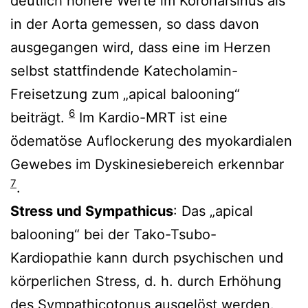
deutlich höhere Werte im Koronarsinus als
in der Aorta gemessen, so dass davon
ausgegangen wird, dass eine im Herzen
selbst stattfindende Katecholamin-
Freisetzung zum „apical balooning“
6
beiträgt.
Im Kardio-MRT ist eine
ödematöse Auflockerung des myokardialen
Gewebes im Dyskinesiebereich erkennbar
7
.
Stress und Sympathicus
: Das „apical
balooning“ bei der Tako-Tsubo-
Kardiopathie kann durch psychischen und
körperlichen Stress, d. h. durch Erhöhung
des
Sympathicotonus
ausgelöst werden.