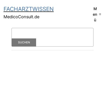
FACHARZTWISSEN
M
en
MedicoConsult.de
ü