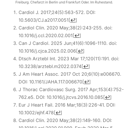
Freiburg. Chefarzt in Berlin und Frankfurt Oder. Im Ruhestand.
Cardiol J. 2017;24(5):563-572. DOI:
10.5603/CJ.a2017.0051
[
↩
]
Cardiol Clin. 2020 May;38(2):243-255. doi:
10.1016/j.ccl.2020.02.001
[
↩
]
Can J Cardiol. 2025 Jun;41(6):1096-1110. doi:
10.1016/j.cjca.2025.02.006
[
↩
]
Dtsch Arztebl Int. 2023 Mar 17;120(11):191. doi:
10.3238/arztebl.m2022.0374
[
↩
]
J Am Heart Assoc. 2017 Oct 20;6(10):e006670.
DOI: 10.1161/JAHA.117.006670
[
↩
]
J Thorac Cardiovasc Surg. 2017 Apr;153(4):752-
762.e5. DOI: 10.1016/j.jtcvs.2016.10.085
[
↩
]
Eur J Heart Fail. 2016 Mar;18(3):226-41. DOI:
10.1002/ejhf.478
[
↩
]
Cardiol Clin. 2020 May;38(2):149-160. DOI:
10.1016/j.ccl.2020.01.009. Epub 2020 Mar 5.