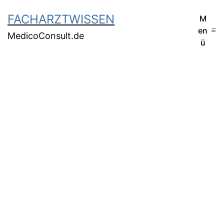
FACHARZTWISSEN
M
en
MedicoConsult.de
ü