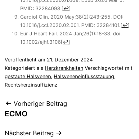
PMID: 32284093.
[
↩
]
Cardiol Clin. 2020 May;38(2):243-255. DOI:
10.1016/j.ccl.2020.02.001. PMID: 32284101.
[
↩
]
Eur J Heart Fail. 2024 Jan;26(1):18-33. doi:
10.1002/ejhf.3106
[
↩
]
Veröffentlicht am
21. Dezember 2024
Kategorisiert als
Herzkrankheiten
Verschlagwortet mit
gestaute Halsvenen
,
Halsveneneinflussstauung
,
Rechtsherzinsuffizienz
Beitragsnavigation
Vorheriger Beitrag
ECMO
Nächster Beitrag