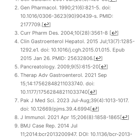
Gen Pharmacol. 1990;21(6):821-5. doi:
10.1016/0306-3623(90)90439-s. PMID:
2177709.
[
↩
]
Curr Pharm Des. 2004;10(28):3561-8
[
↩
]
Clin Gastroenterol Hepatol. 2015 Jul;13(7):1285-
1292.e1. doi: 10.1016/j.cgh.2015.01.015. Epub
2015 Jan 26. PMID: 25632806.
[
↩
]
Pancreatology. 2009;9(5):615-20
[
↩
]
Therap Adv Gastroenterol. 2021 Sep
15;14:17562848211033740. doi:
10.1177/17562848211033740
[
↩
]
Pak J Med Sci. 2023 Jul-Aug;39(4):1013-1017.
doi: 10.12669/pjms.39.4.6994
[
↩
]
J Immunol. 2021 Apr 15;206(8):1858-1865
[
↩
]
BMJ Case Rep. 2014 Jul
11;2014:bcr2013200947. DOI: 10.1136/bcr-2013-