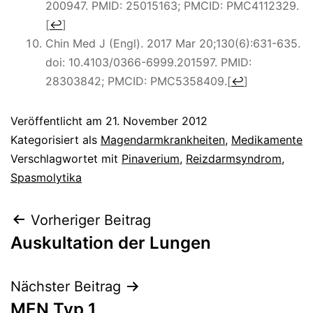
200947. PMID: 25015163; PMCID: PMC4112329.
[
↩
]
Chin Med J (Engl). 2017 Mar 20;130(6):631-635.
doi: 10.4103/0366-6999.201597. PMID:
28303842; PMCID: PMC5358409.
[
↩
]
Veröffentlicht am
21. November 2012
Kategorisiert als
Magendarmkrankheiten
,
Medikamente
Verschlagwortet mit
Pinaverium
,
Reizdarmsyndrom
,
Spasmolytika
Beitragsnavigation
Vorheriger Beitrag
Auskultation der Lungen
Nächster Beitrag
MEN Typ 1