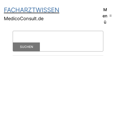
FACHARZTWISSEN
M
en
MedicoConsult.de
ü