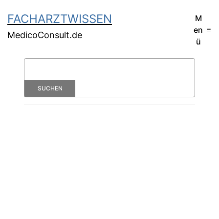
FACHARZTWISSEN
M
en
MedicoConsult.de
ü