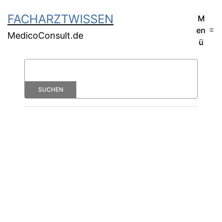
FACHARZTWISSEN
M
en
MedicoConsult.de
ü