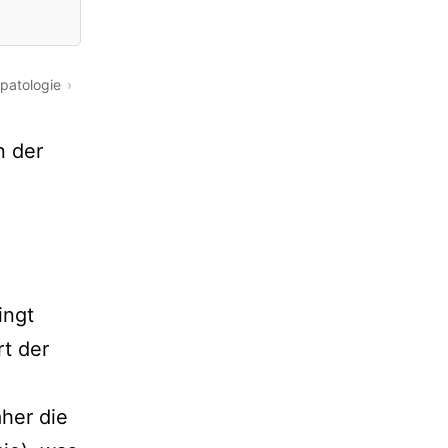
patologie
n der
ingt
rt der
aher die