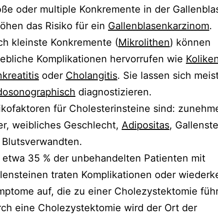
ße oder multiple Konkremente in der Gallenbla
öhen das Risiko für ein
Gallenblasenkarzinom
.
h kleinste Konkremente (
Mikrolithen
) können
ebliche Komplikationen hervorrufen wie
Kolike
kreatitis
oder
Cholangitis
. Sie lassen sich meis
dosonographisch
diagnostizieren.
ikofaktoren für Cholesterinsteine sind: zuneh
er, weibliches Geschlecht,
Adipositas
, Gallenst
 Blutsverwandten.
 etwa 35 % der unbehandelten Patienten mit
lensteinen traten Komplikationen oder wieder
ptome auf, die zu einer Cholezystektomie füh
ch eine Cholezystektomie wird der Ort der