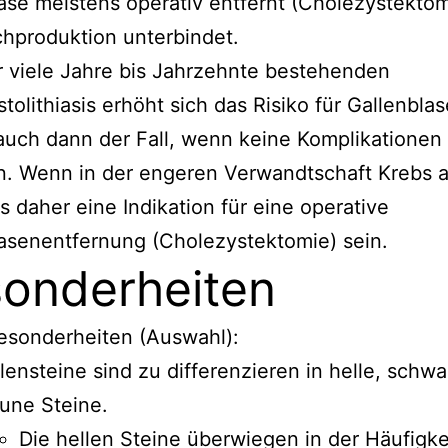
ase meistens operativ entfernt (Cholezystektom
hproduktion unterbindet.
r viele Jahre bis Jahrzehnte bestehenden
tolithiasis erhöht sich das Risiko für Gallenbla
 auch dann der Fall, wenn keine Komplikationen
n. Wenn in der engeren Verwandtschaft Krebs au
s daher eine Indikation für eine operative
asenentfernung (Cholezystektomie) sein.
onderheiten
esonderheiten (Auswahl):
lensteine sind zu differenzieren in helle, schw
une Steine.
Die hellen Steine überwiegen in der Häufigkei