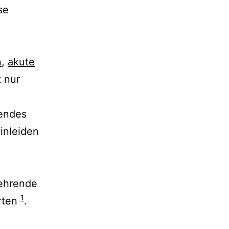
se
n
,
akute
t nur
mendes
einleiden
kehrende
1
rten
.