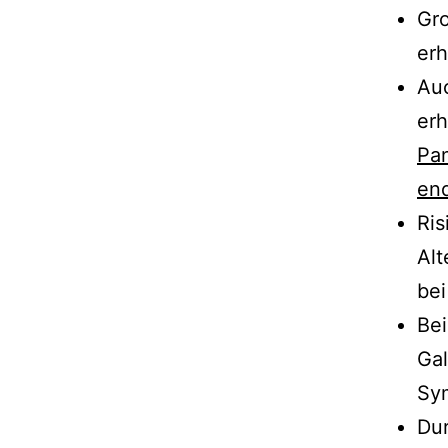
Gro
erh
Auc
erh
Pan
en
Ris
Alt
bei
Bei
Gal
Sym
Dur