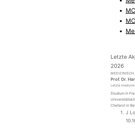
Me
MC
MC
Med
Letzte Ak
2026
MEDIZINISCH
Prof. Dr. H
Letzte medizin
Studium in Fr
Universitätskl
Chefarzt in Be
J L
10.