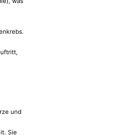
ie), was
senkrebs.
ftritt,
arze und
t. Sie