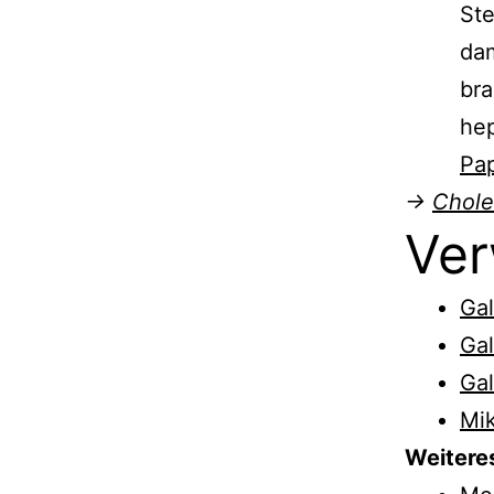
Ste
dam
bra
hep
Pap
→
Cholel
Ver
Gal
Gal
Gal
Mik
Weitere