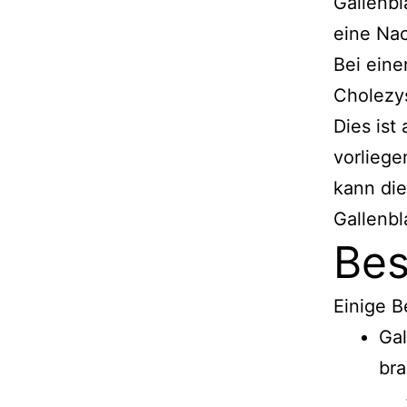
Gallenbl
eine Nac
Bei eine
Cholezys
Dies ist
vorliege
kann die
Gallenbl
Bes
Einige B
Gal
bra