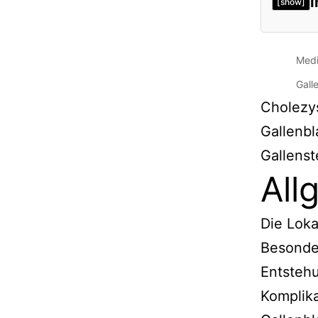
I
[show]
Medi
Gall
Cholezys
Gallenbl
Gallenst
All
Die Loka
Besonder
Entsteh
Komplika