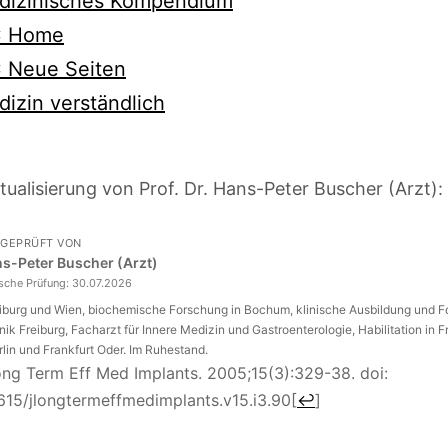
dizinisches Kompendium
 Home
 Neue Seiten
izin verständlich
tualisierung von Prof. Dr. Hans-Peter Buscher (Arzt):
 GEPRÜFT VON
ans-Peter Buscher (Arzt)
ische Prüfung:
30.07.2026
eiburg und Wien, biochemische Forschung in Bochum, klinische Ausbildung und 
inik Freiburg, Facharzt für Innere Medizin und Gastroenterologie, Habilitation in F
rlin und Frankfurt Oder. Im Ruhestand.
ong Term Eff Med Implants. 2005;15(3):329-38. doi:
1615/jlongtermeffmedimplants.v15.i3.90
[
↩
]