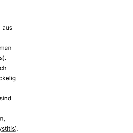
 aus
amen
s).
ich
ckelig
sind
n,
stitis
).