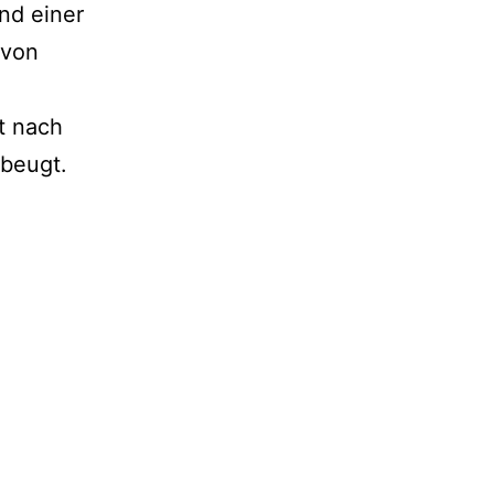
nd einer
 von
t nach
ebeugt.