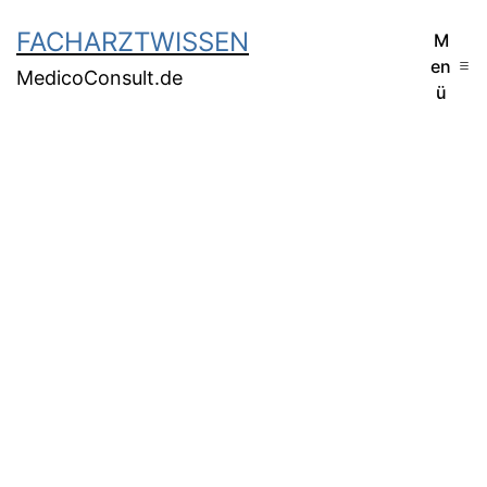
FACHARZTWISSEN
M
en
MedicoConsult.de
ü