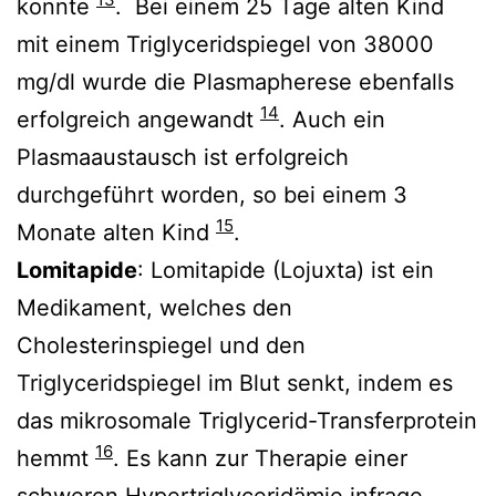
konnte
. Bei einem 25 Tage alten Kind
mit einem Triglyceridspiegel von 38000
mg/dl wurde die Plasmapherese ebenfalls
14
erfolgreich angewandt
. Auch ein
Plasmaaustausch ist erfolgreich
durchgeführt worden, so bei einem 3
15
Monate alten Kind
.
Lomitapide
: Lomitapide (Lojuxta) ist ein
Medikament, welches den
Cholesterinspiegel und den
Triglyceridspiegel im Blut senkt, indem es
das mikrosomale Triglycerid-Transferprotein
16
hemmt
. Es kann zur Therapie einer
schweren Hypertriglyceridämie infrage