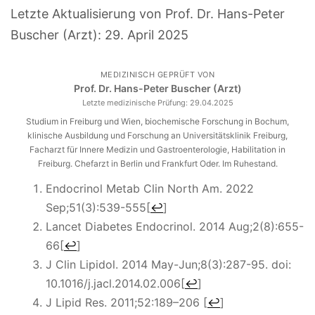
Letzte Aktualisierung von Prof. Dr. Hans-Peter
Buscher (Arzt):
29. April 2025
MEDIZINISCH GEPRÜFT VON
Prof. Dr. Hans-Peter Buscher (Arzt)
Letzte medizinische Prüfung:
29.04.2025
Studium in Freiburg und Wien, biochemische Forschung in Bochum,
klinische Ausbildung und Forschung an Universitätsklinik Freiburg,
Facharzt für Innere Medizin und Gastroenterologie, Habilitation in
Freiburg. Chefarzt in Berlin und Frankfurt Oder. Im Ruhestand.
Endocrinol Metab Clin North Am. 2022
Sep;51(3):539-555
[
↩
]
Lancet Diabetes Endocrinol. 2014 Aug;2(8):655-
66
[
↩
]
J Clin Lipidol. 2014 May-Jun;8(3):287-95. doi:
10.1016/j.jacl.2014.02.006
[
↩
]
J Lipid Res. 2011;52:189–206
[
↩
]