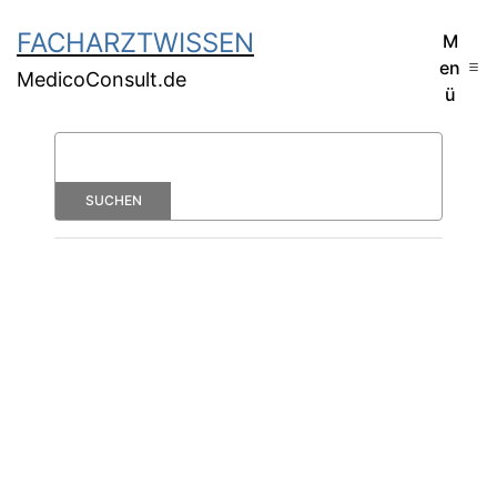
FACHARZTWISSEN
M
en
MedicoConsult.de
ü