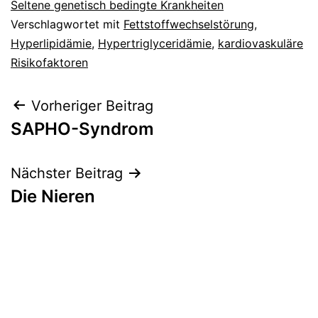
Seltene genetisch bedingte Krankheiten
Verschlagwortet mit
Fettstoffwechselstörung
,
Hyperlipidämie
,
Hypertriglyceridämie
,
kardiovaskuläre
Risikofaktoren
Beitragsnavigation
Vorheriger Beitrag
SAPHO-Syndrom
Nächster Beitrag
Die Nieren