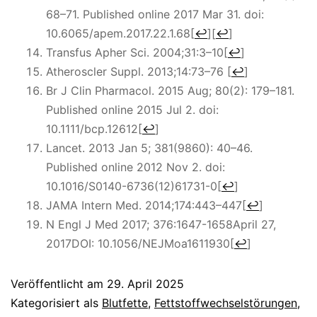
68–71. Published online 2017 Mar 31. doi:
10.6065/apem.2017.22.1.68
[
↩
]
[
↩
]
Transfus Apher Sci. 2004;31:3–10
[
↩
]
Atheroscler Suppl. 2013;14:73–76
[
↩
]
Br J Clin Pharmacol. 2015 Aug; 80(2): 179–181.
Published online 2015 Jul 2. doi:
10.1111/bcp.12612
[
↩
]
Lancet. 2013 Jan 5; 381(9860): 40–46.
Published online 2012 Nov 2. doi:
10.1016/S0140-6736(12)61731-0
[
↩
]
JAMA Intern Med. 2014;174:443–447
[
↩
]
N Engl J Med 2017; 376:1647-1658April 27,
2017DOI: 10.1056/NEJMoa1611930
[
↩
]
Veröffentlicht am
29. April 2025
Kategorisiert als
Blutfette
,
Fettstoffwechselstörungen
,