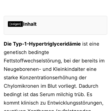
Inhalt
[zeigen]
Hypertriglyceridämieformen
Die Typ-1-Hypertriglyceridämie
ist eine
Ursachen
genetisch bedingte
Differenzialdiagnostik
Fettstoffwechselstörung, bei der bereits im
Symptomatik
Neugeborenen- und Kleinkindalter eine
Diagnostik
starke Konzentrationserhöhung der
Therapie
Chylomikronen im Blut vorliegt. Dadurch
Verweise
bedingt ist das Serum milchig trüb. Es
kommt klinisch zu Entwicklungsstörungen,