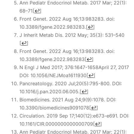
Ann Pediatr Endocrinol Metab. 2017 Mar; 22(1):
68–71
[
↩
]
Front Genet. 2022 Aug 16;13:983283. doi:
10.3389/fgene.2022.983283.
[
↩
]
J Inherit Metab Dis. 2012 May; 35(3): 531–540
[
↩
]
Front Genet. 2022 Aug 16;13:983283. doi:
10.3389/fgene.2022.983283
[
↩
]
N Engl J Med 2017; 376:1647-1658April 27, 2017
DOI: 10.1056/NEJMoa1611930
[
↩
]
Pancreatology. 2020 Jul;20(5):795-800. DOI:
10.1016/j.pan.2020.06.005.
[
↩
]
Biomedicines. 2021 Aug 24;9(9):1078. DOI:
10.3390/biomedicines9091078
[
↩
]
Circulation. 2019 Sep 17;140(12):e673-e691. DOI:
10.1161/CIR.0000000000000709
[
↩
]
Ann Pediatr Endocrinol Metab. 2017 Mar; 22(1):