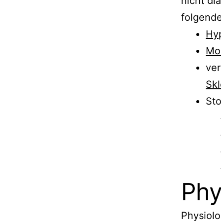
nicht di
folgende
Hy
Mo
ver
Skl
Sto
Phy
Physiolo