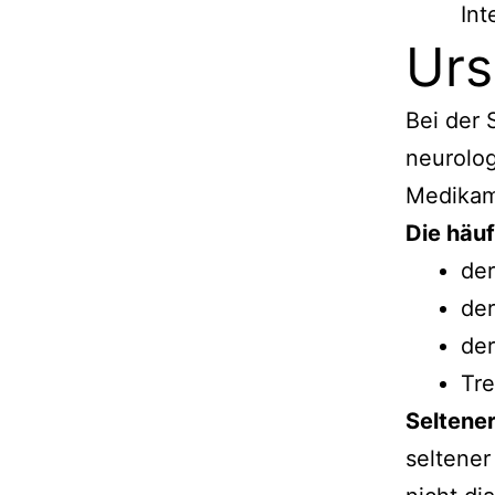
Int
Ur
Bei der
neurolog
Medikam
Die häu
der
der
de
Tr
Seltene
seltener