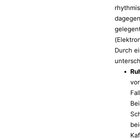
rhythmis
dagegen
gelegent
(Elektr
Durch ei
untersch
Ru
vor
Fal
Bei
Sch
bei
Kaf