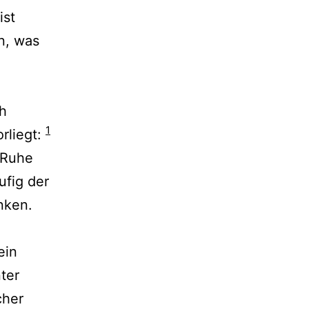
ist
n, was
ch
1
rliegt:
n Ruhe
ufig der
enken.
ein
ter
cher