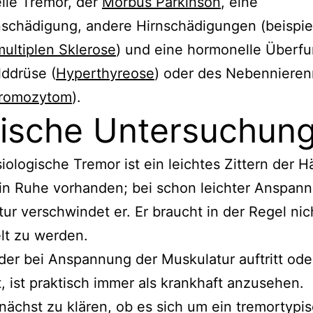
lle Tremor, der
Morbus Parkinson
, eine
nschädigung, andere Hirnschädigungen (beispi
multiplen Sklerose
) und eine hormonelle Überfu
lddrüse (
Hyperthyreose
) oder des Nebenniere
romozytom
).
nische Untersuchun
iologische Tremor ist ein leichtes Zittern der 
in Ruhe vorhanden; bei schon leichter Anspan
ur verschwindet er. Er braucht in der Regel nic
lt zu werden.
der bei Anspannung der Muskulatur auftritt ode
t, ist praktisch immer als krankhaft anzusehen.
unächst zu klären, ob es sich um ein tremortypi