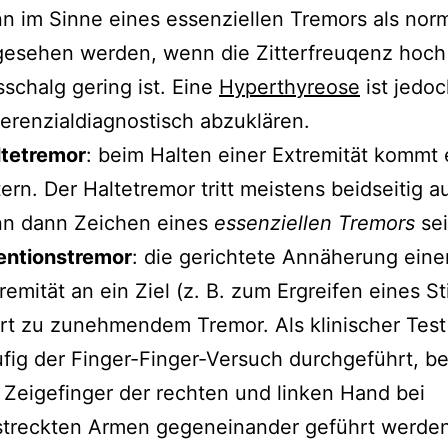
n im Sinne eines essenziellen Tremors als nor
esehen werden, wenn die Zitterfreuqenz hoch
schalg gering ist. Eine
Hyperthyreose
ist jedo
ferenzialdiagnostisch abzuklären.
ltetremor
: beim Halten einer Extremität kommt 
tern. Der Haltetremor tritt meistens beidseitig a
nn dann Zeichen eines
essenziellen Tremors
sei
entionstremor
: die gerichtete Annäherung eine
remität an ein Ziel (z. B. zum Ergreifen eines Sti
rt zu zunehmendem Tremor. Als klinischer Test
fig der Finger-Finger-Versuch durchgeführt, b
 Zeigefinger der rechten und linken Hand bei
treckten Armen gegeneinander geführt werden