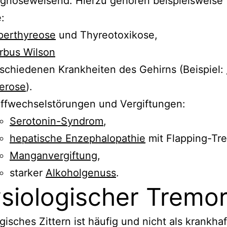
agnoseweisend. Hierzu gehören beispielsweise
:
perthyreose
und Thyreotoxikose,
rbus Wilson
schiedenen Krankheiten des Gehirns (Beispiel:
erose
).
ffwechselstörungen und Vergiftungen:
Serotonin-Syndrom
,
hepatische Enzephalopathie
mit Flapping-Tr
Manganvergiftung
,
starker
Alkoholgenuss
.
siologischer Tremo
gisches Zittern ist häufig und nicht als krankhaf