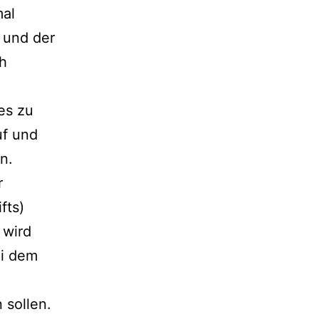
mal
 und der
ch
es zu
uf und
n.
r
fts)
 wird
ei dem
 sollen.