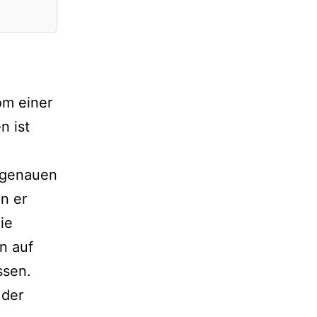
om einer
n ist
 genauen
n er
ie
n auf
ssen.
 der