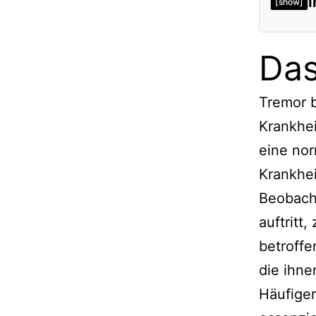
I
[show]
Das
Tremor 
Krankhei
eine nor
Krankhe
Beobach
auftritt
betroffe
die ihne
Häufiger