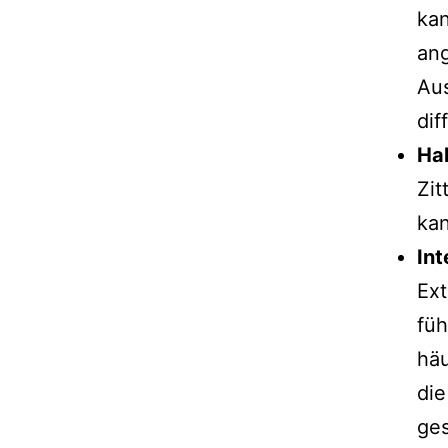
kan
ang
Aus
dif
Ha
Zit
ka
Int
Ext
füh
häu
die
ges