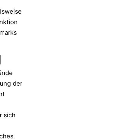
elsweise
nktion
nmarks
g
Hände
nung der
ht
r sich
sches