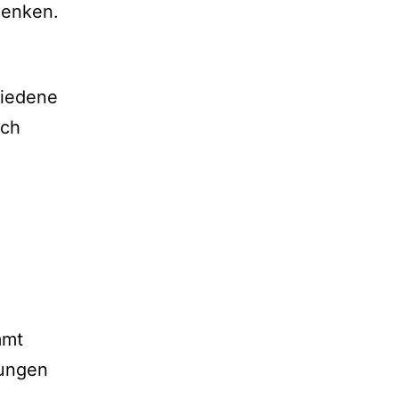
denken.
hiedene
uch
mmt
kungen