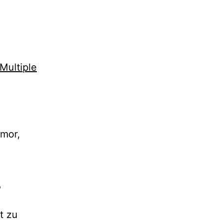
Multiple
emor,
r
t zu