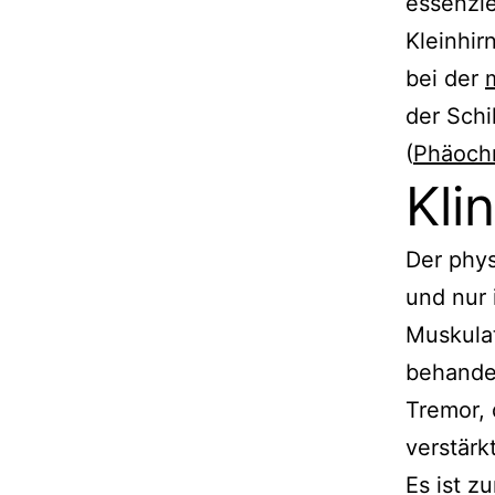
essenzie
Kleinhir
bei der
der Schi
(
Phäoch
Kli
Der phys
und nur 
Muskulat
behande
Tremor, 
verstärk
Es ist z