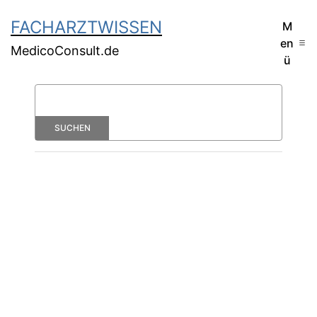
FACHARZTWISSEN
M
en
MedicoConsult.de
ü