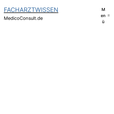
FACHARZTWISSEN
M
en
MedicoConsult.de
ü